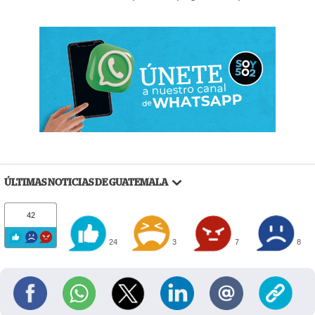
ÚLTIMAS NOTICIAS DE GUATEMALA
42
24
3
7
8