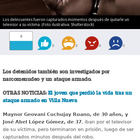
Los delincuentes fueron capturados momentos después de quitarle un
televisor a su víctima. (Foto ilustrativa: Shutterstock)
0
0
0
0
0
Los detenidos también son investigados por
narcomenudeo y un ataque armado.
OTRAS NOTICIAS:
El joven que perdió la vida tras un
ataque armado en Villa Nueva
Maynor Geovani Cuchujay Ruano, de 30 años, y
José Abel López Gómez, de 37
, iban por el televisor
de su víctima, pero terminaron en prisión, luego de ser
capturados minutos después del robo.