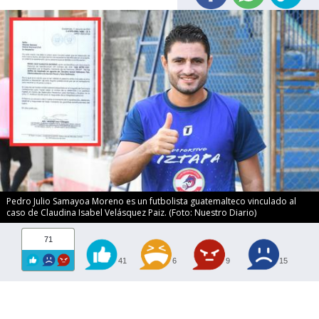
Pedro Julio Samayoa Moreno es un futbolista guatemalteco vinculado al
caso de Claudina Isabel Velásquez Paiz. (Foto: Nuestro Diario)
71
41
6
9
15