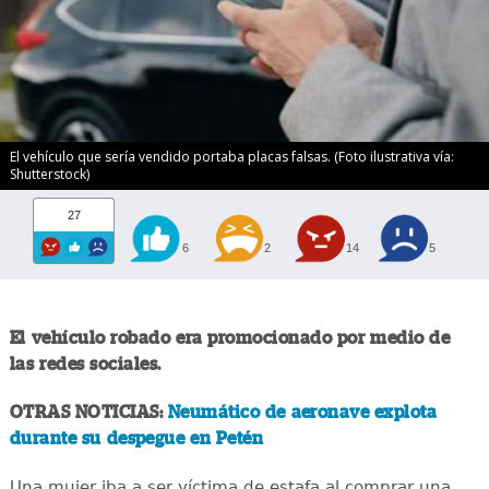
El vehículo que sería vendido portaba placas falsas. (Foto ilustrativa vía:
Shutterstock)
27
6
2
14
5
El vehículo robado era promocionado por medio de
las redes sociales.
OTRAS NOTICIAS:
Neumático de aeronave explota
durante su despegue en Petén
Una mujer iba a ser víctima de estafa al comprar una