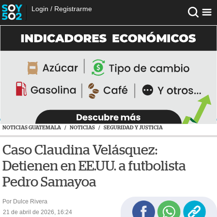
Login
/
Registrarme
NOTICIAS GUATEMALA
/
NOTICIAS
/
SEGURIDAD Y JUSTICIA
Caso Claudina Velásquez:
Detienen en EE.UU. a futbolista
Pedro Samayoa
Por Dulce Rivera
21 de abril de 2026, 16:24