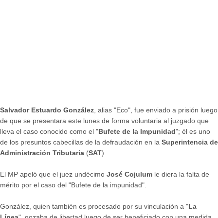
Salvador Estuardo González
, alias "Eco", fue enviado a prisión luego
de que se presentara este lunes de forma voluntaria al juzgado que
lleva el caso conocido como el "
Bufete de la Impunidad
"; él es uno
de los presuntos cabecillas de la defraudación en la
Superintencia de
Administración Tributaria
(
SAT
).
El MP apeló que el juez undécimo
José Cojulum
le diera la falta de
mérito por el caso del "Bufete de la impunidad".
González, quien también es procesado por su vinculación a "
La
Línea
", gozaba de libertad luego de ser beneficiado con una medida