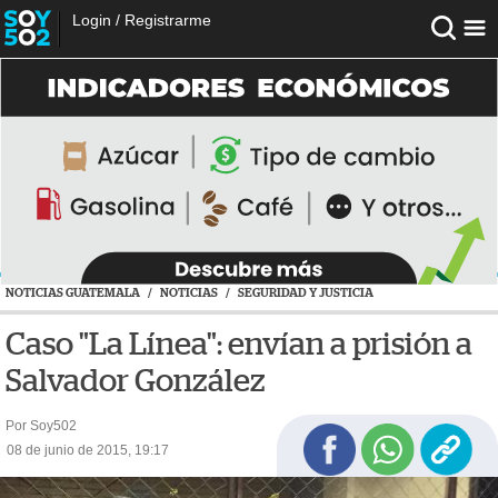
Login
/
Registrarme
NOTICIAS GUATEMALA
/
NOTICIAS
/
SEGURIDAD Y JUSTICIA
Caso "La Línea": envían a prisión a
Salvador González
Por Soy502
08 de junio de 2015, 19:17