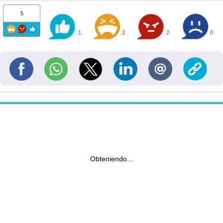
5
1
2
2
0
Obteniendo...