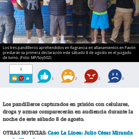
Los tres pandilleros aprehendidos en flagrancia en allanamientos en Pavón
prestarán su primera declaración este sábado 8 de agosto en el juzgado
de turno. (Foto: MP/Soy502)
5
1
2
2
0
Los pandilleros capturados en prisión con celulares,
droga y armas comparecerán en audiencia durante la
noche de este sábado 8 de agosto.
OTRAS NOTICIAS:
Caso La Línea: Julio César Miranda