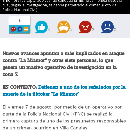
El hombre fue capturado cuando conducía la misma camioneta desde la
cual, según la investigación, se habría perpetrado el crimen. (Foto vía:
Policía Nacional Civil)
6
0
1
3
2
Nuevos avances apuntan a más implicados en ataque
contra "La Miamor" y otras siete personas, lo que
genera un masivo operativo de investigación en la
zona 7.
EN CONTEXTO:
Detienen a uno de los señalados por la
muerte de la tiktoker "La Miamor"
El viernes 7 de agosto, por medio de un operativo por
parte de la Policía Nacional Civil (PNC) se realizó la
primera captura de uno de los presunetos responsables
de un crimen ocurrido en Villa Canales.