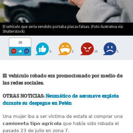
El vehículo que sería vendido portaba placas falsas. (Foto ilustrativa vía:
Shutterstock)
28
6
2
15
5
El vehículo robado era promocionado por medio de
las redes sociales.
OTRAS NOTICIAS:
Neumático de aeronave explota
durante su despegue en Petén
Una mujer iba a ser víctima de estafa al comprar una
camioneta tipo agrícola
que había sido robada el
pasado 23 de julio en zona 7.