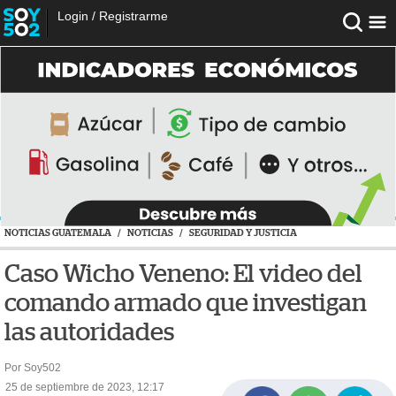
Login
/
Registrarme
NOTICIAS GUATEMALA
/
NOTICIAS
/
SEGURIDAD Y JUSTICIA
Caso Wicho Veneno: El video del
comando armado que investigan
las autoridades
Por Soy502
25 de septiembre de 2023, 12:17