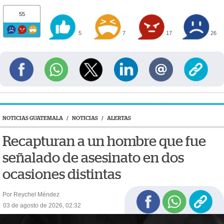
55
5
7
17
26
NOTICIAS GUATEMALA
/
NOTICIAS
/
ALERTAS
Recapturan a un hombre que fue
señalado de asesinato en dos
ocasiones distintas
Por Reychel Méndez
03 de agosto de 2026, 02:32