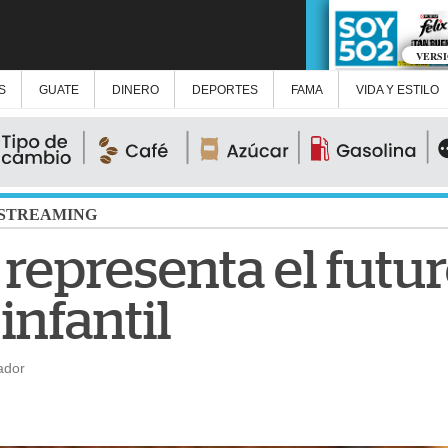
VERS
S
GUATE
DINERO
DEPORTES
FAMA
VIDA Y ESTILO
STREAMING
" representa el futur
infantil
ador