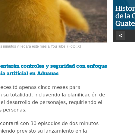
Histor
de la 
Guat
os minutos y llegará este mes a YouTube. (Foto: X)
ntarán controles y seguridad con enfoque
cia artificial en Aduanas
necesitó apenas cinco meses para
 su totalidad, incluyendo la planificación de
el desarrollo de personajes, requiriendo el
s personas.
contará con 30 episodios de dos minutos
niendo previsto su lanzamiento en la