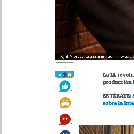
CJ ENM presenta una animación innovadora 
11
La IA revolu
producción 
4
ENTÉRATE:
sobre la Inte
2
2