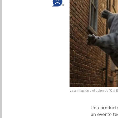
3
La animación y el guion de "Cat Bi
Una producto
un evento te