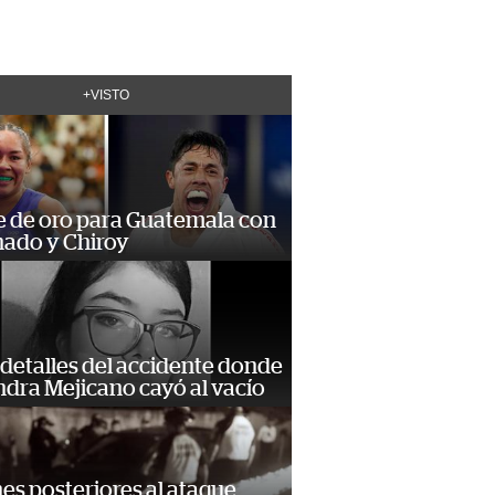
+VISTO
e de oro para Guatemala con
ado y Chiroy
detalles del accidente donde
dra Mejicano cayó al vacío
s posteriores al ataque