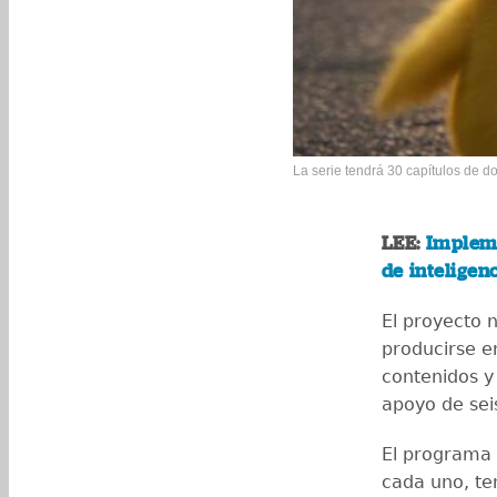
La serie tendrá 30 capítulos de d
LEE:
Impleme
de inteligen
El proyecto 
producirse en
contenidos y 
apoyo de sei
El programa 
cada uno, te