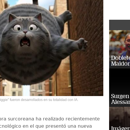
Doblet
Maldon
Surgen 
ggie" fueron desarrollados en su totalidad con IA.
Alessan
ra surcoreana ha realizado recientemente
cnológico en el que presentó una nueva
Imágene