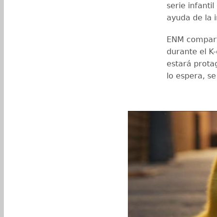
serie infant
ayuda de la in
ENM compart
durante el K-
estará prota
lo espera, se