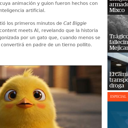
il cuya animación y guion fueron hechos con
armado
Mixco
teligencia artificial.
ió los primeros minutos de
Cat Biggie
content meets AI, revelando que la historia
Trágico
gonizada por un gato que, cuando menos se
falleci
 convertirá en padre de un tierno pollito.
Mejica
El cam
transp
droga
ESPECIAL