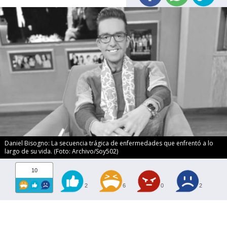
Daniel Bisogno: La secuencia trágica de enfermedades que enfrentó a lo
largo de su vida. (Foto: Archivo/Soy502)
10
2
6
0
2