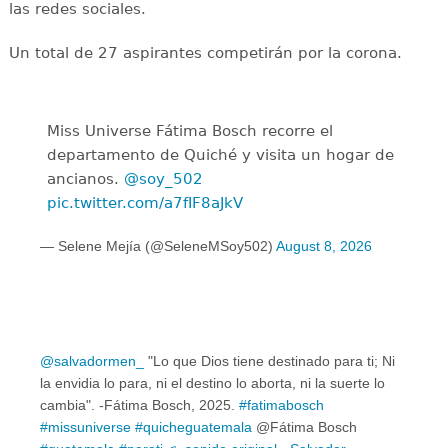
las redes sociales.
Un total de 27 aspirantes competirán por la corona.
Miss Universe Fátima Bosch recorre el
departamento de Quiché y visita un hogar de
ancianos.
@soy_502
pic.twitter.com/a7fIF8aJkV
— Selene Mejía (@SeleneMSoy502)
August 8, 2026
@salvadormen_
"Lo que Dios tiene destinado para ti; Ni
la envidia lo para, ni el destino lo aborta, ni la suerte lo
cambia". -Fátima Bosch, 2025.
#fatimabosch
#missuniverse
#quicheguatemala
@Fátima Bosch