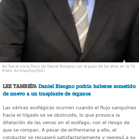
Así fue el inició físico de Daniel Bisogno con el paso de los años en la TV.
(Foto: Archivo/Soy502)
LEE TAMBIÉN:
Daniel Bisogno podría haberse sometido
de nuevo a un trasplante de órganos
Las várices esofágicas ocurren cuando el flujo sanguíneo
hacia el hígado se ve obstruido, lo que provoca la
dilatación de las venas en el esófago, con el riesgo de
que se rompan. A pesar de enfrentarse a ello, el
conductor se recuperó satisfactoriamente y regresó a su