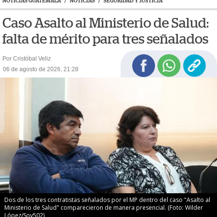
NOTICIAS GUATEMALA
/
NOTICIAS
/
SEGURIDAD Y JUSTICIA
Caso Asalto al Ministerio de Salud:
falta de mérito para tres señalados
Por Cristóbal Veliz
06 de agosto de 2026, 21:28
Dos de los tres contratistas señalados por el MP dentro del caso "Asalto al
Ministerio de Salud" comparecieron de manera presencial. (Foto: Wilder
López/Soy502)