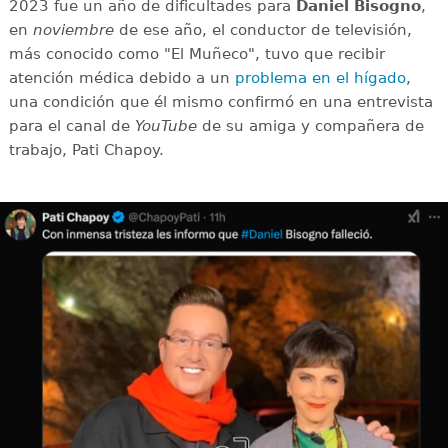
2023 fue un año de dificultades para
Daniel Bisogno
,
en
noviembre
de ese año, el conductor de televisión,
más conocido como "El Muñeco", tuvo que recibir
atención médica debido a un
problema en el hígado
,
una condición que él mismo confirmó en una entrevista
para el canal de
YouTube
de su amiga y compañera de
trabajo, Pati Chapoy.