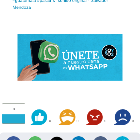
#guatemala
#parati
♬ sonido original - Salvador
Mendoza
0
0
0
0
0