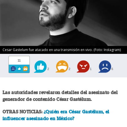
Cesar Gastelum fue atacado en una transmisión en vivo. (Foto: Instagram)
11
2
2
1
6
Las autoridades revelaron detalles del asesinato del
generador de contenido César Gastélum.
OTRAS NOTICIAS:
¿Quién era César Gastélum, el
influencer asesinado en México?