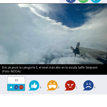
Erin alcanzó la categoría 5, el nivel más alto en la escala Saffir-Simpson.
(Foto: NOOA)
13
8
0
1
4