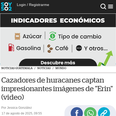
Login
/
Registrarme
NOTICIAS GUATEMALA
/
NOTICIAS
/
MUNDO
Cazadores de huracanes captan
impresionantes imágenes de "Erin"
(video)
Por Jessica González
17 de agosto de 2025, 09:55