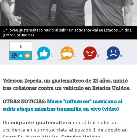
Un joven guatemalteco murió al sufrir un accidente vial en Estados Unidos.
(Foto: GoFundMe)
8
1
1
0
6
Yeferson Zepeda, un guatemalteco de 22 años, murió
tras colisionar contra un vehículo en Estados Unidos.
OTRAS NOTICIAS:
Muere "influencer" mexicano al
sufrir ataque mientras transmitía en vivo (video)
Un
migrante
guatemalteco
murió tras sufrir un
accidente en su motocicleta el pasado 1 de agosto en