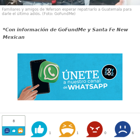
Familiares y amigos de Yeferson esperar repatriarlo a Guatemala para
darle el último adiós. (Foto: GoFundMe)
*Con información de GoFundMe y Santa Fe New
Mexican
8
1
1
0
6