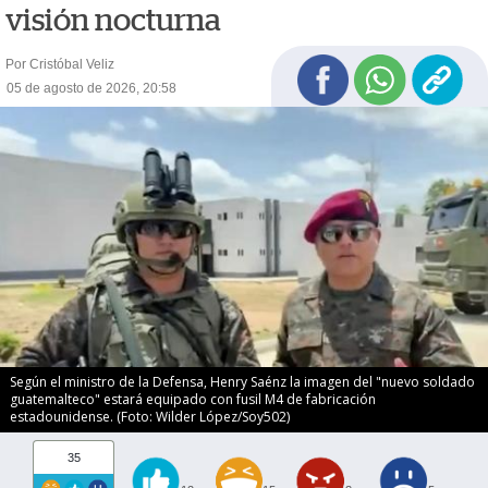
visión nocturna
Por Cristóbal Veliz
05 de agosto de 2026, 20:58
Según el ministro de la Defensa, Henry Saénz la imagen del "nuevo soldado
guatemalteco" estará equipado con fusil M4 de fabricación
estadounidense. (Foto: Wilder López/Soy502)
35