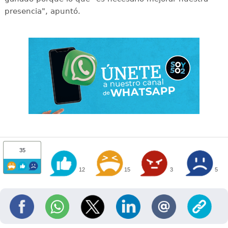
presencia", apuntó.
35
12
15
3
5