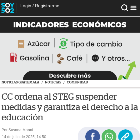
Login
/
Registrarme
NOTICIAS GUATEMALA
/
NOTICIAS
/
COMUNIDAD
CC ordena al STEG suspender
medidas y garantiza el derecho a la
educación
Por Susana Manai
14 de julio de 2025, 14:50