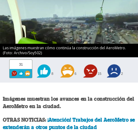
Las imágenes muestran cómo continúa la construcción del AeroMetro.
(Foto: Archivo/Soy502)
31
8
6
15
2
Imágenes muestran los avances en la construcción del
AeroMetro en la ciudad.
OTRAS NOTICIAS:
¡Atención! Trabajos del AeroMetro se
extenderán a otros puntos de la ciudad