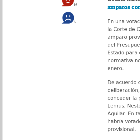
16
amparos con
En una votac
6
la Corte de C
amparo provi
del Presupue
Estado para e
normativa no
enero.
De acuerdo c
deliberación
conceder la 
Lemus, Neste
Aguilar. En 
habría votad
provisional.