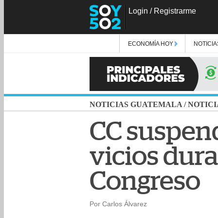
Login
/
Registrarme
ECONOMÍA HOY
NOTICIA
NOTICIAS GUATEMALA
/
NOTICI
CC suspend
vicios dura
Congreso
Por Carlos Álvarez