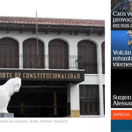
Caos ve
provoc
en sus
Volcán 
retumb
viernes
Surgen 
Alessan
ESPECIAL
sión por mayoría. (Foto: Archivo / Soy502)