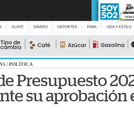
VERS
S
GUATE
DINERO
DEPORTES
FAMA
VIDA Y ESTILO
AS
/
POLÍTICA
e Presupuesto 20
nte su aprobación 