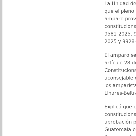
La Unidad de
que el pleno
amparo provi
constitucion
9581-2025, 
2025 y 9928
El amparo se
artículo 28 
Constitucion
aconsejable 
los amparist
Linares-Belt
Explicó que 
constitucion
aprobación p
Guatemala el