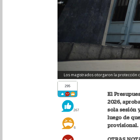
Los magistrados otorgaron la protección co
295
El Presupues
2026, aproba
sola sesión
267
luego de que
provisional.
6
OTRAS NOT