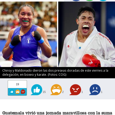
Chiroy y Maldonado dieron las dos preseas doradas de este viernes a la
delegación, en boxeo y karate. (Fotos: COG)
19
15
2
1
1
Guatemala vivió una jornada maravillosa con la suma