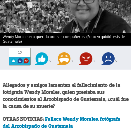
Wendy Morales era querida por sus compañeros. (Foto: Arquidiócesis de
Guatemala)
13
5
0
3
5
Allegados y amigos lamentan el fallecimiento de la
fotógrafa Wendy Morales, quien prestaba sus
conocimientos al Arzobispado de Guatemala, ¿cuál fue
la causa de su muerte?
OTRAS NOTICIAS:
Fallece Wendy Morales, fotógrafa
del Arzobispado de Guatemala