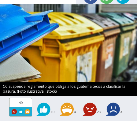
CC suspende reglamento que obliga a los guatemaltecos a clasificar la
basura. (Foto ilustrativa: istock)
40
10
4
23
3