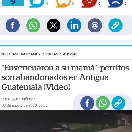
0
0
0
2
NOTICIAS GUATEMALA
/
NOTICIAS
/
ALERTAS
"Envenenaron a su mamá": perritos
son abandonados en Antigua
Guatemala (Video)
Por Reychel Méndez
07 de agosto de 2026, 03:31