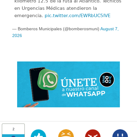
kilómetro 12.5 de la ruta al Atlántico. Técnicos
en Urgencias Médicas atendieron la
emergencia.
pic.twitter.com/EWRbUC5IVE
— Bomberos Municipales (@bomberosmuni)
August 7,
2026
2