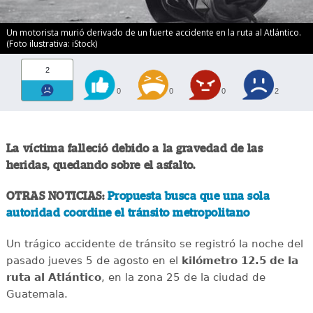
Un motorista murió derivado de un fuerte accidente en la ruta al Atlántico.
(Foto ilustrativa: iStock)
2
0
0
0
2
La víctima falleció debido a la gravedad de las
heridas, quedando sobre el asfalto.
OTRAS NOTICIAS:
Propuesta busca que una sola
autoridad coordine el tránsito metropolitano
Un trágico accidente de tránsito se registró la noche del
pasado jueves 5 de agosto en el
kilómetro 12.5 de la
ruta al Atlántico
, en la zona 25 de la ciudad de
Guatemala.