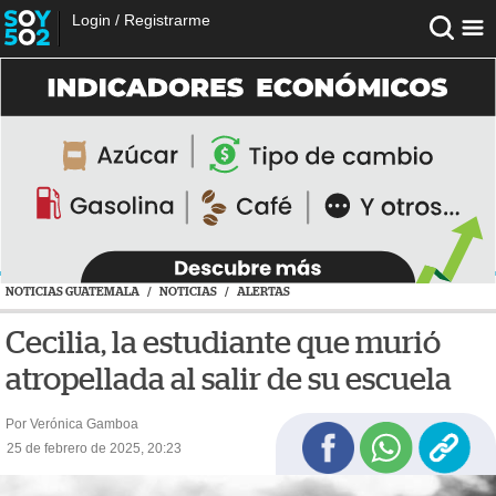
Login
/
Registrarme
NOTICIAS GUATEMALA
/
NOTICIAS
/
ALERTAS
Cecilia, la estudiante que murió
atropellada al salir de su escuela
Por Verónica Gamboa
25 de febrero de 2025, 20:23