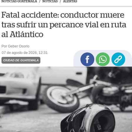
NOTICIAS GUATEMALA
/
NOTICIAS
/
ALERTAS
Fatal accidente: conductor muere
tras sufrir un percance vial en ruta
al Atlántico
Por Geber Osorio
07 de agosto de 2026, 12:31
CIUDAD DE GUATEMALA