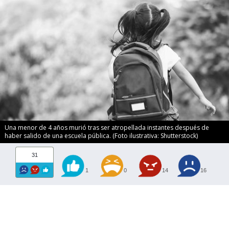
Una menor de 4 años murió tras ser atropellada instantes después de
haber salido de una escuela pública. (Foto ilustrativa: Shutterstock)
31
1
0
14
16