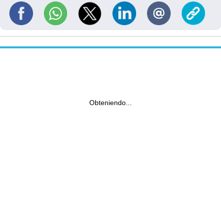
Obteniendo...