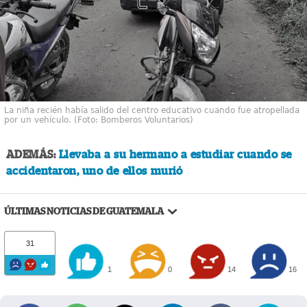
La niña recién había salido del centro educativo cuando fue atropellada
por un vehículo. (Foto: Bomberos Voluntarios)
ADEMÁS:
Llevaba a su hermano a estudiar cuando se
accidentaron, uno de ellos murió
ÚLTIMAS NOTICIAS DE GUATEMALA
31
1
0
14
16