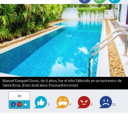
Manuel Ezequiel Donis, de 6 años, fue el niño fallecido en un turicentro de
Santa Rosa. (Foto ilustrativa: PiscinasFerromar)
40
5
4
8
23