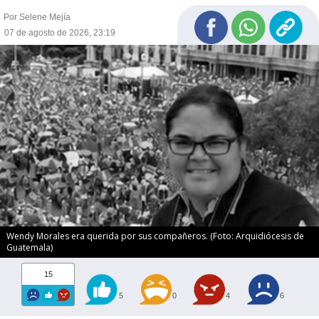
Por Selene Mejía
07 de agosto de 2026, 23:19
Wendy Morales era querida por sus compañeros. (Foto: Arquidiócesis de
Guatemala)
15
5
0
4
6