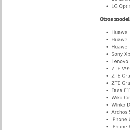
LG Opti
Otros model
Huawei
Huawei
Huawei
Sony Xp
Lenovo
ZTE V95
ZTE Gra
ZTE Gr
Faea F
Wiko Ci
Winko D
Archos 
iPhone 
iPhone 