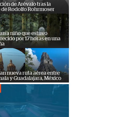
ción de Arévalo tras la
 de Rodolfo Rohrmoser
an a niño que estuvo
ecido por 17 horas en una
ña
an nueva ruta aérea entre
ala y Guadalajara, México