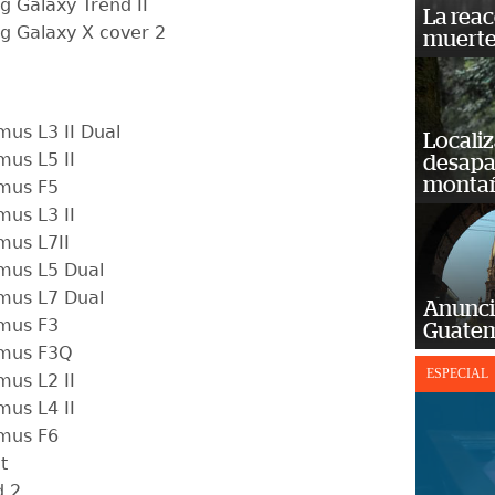
 Galaxy Trend II
La reac
 Galaxy X cover 2
muerte
mus L3 II Dual
Localiz
mus L5 II
desapar
monta
mus F5
mus L3 II
mus L7II
mus L5 Dual
mus L7 Dual
Anunci
mus F3
Guatem
imus F3Q
ESPECIAL
mus L2 II
mus L4 II
mus F6
t
d 2