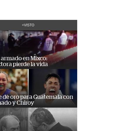
+VISTO
 armado en Mixco:
ora pierde la vida
e de oro para Guatemala con
ado y Chiroy