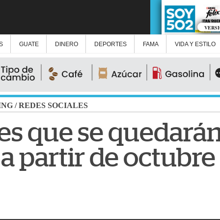
VERS
S
GUATE
DINERO
DEPORTES
FAMA
VIDA Y ESTILO
ING
/
REDES SOCIALES
res que se quedarán
 partir de octubre