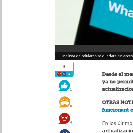
Una lista de celulares se quedará sin acce
9
Desde el mes
ya no permi
actualizacio
1
OTRAS NOTI
0
funcionará 
4
En los últim
actualizaci