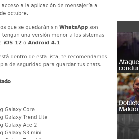
n acceso a la aplicación de mensajería a
 de octubre.
ivos que se quedarán sin
WhatsApp
son
e tengan una versión menor a los sistemas
e
iOS 12
o
Android 4.1
r está dentro de esta lista, te recomendamos
Ataque
pia de seguridad para guardar tus chats.
conduct
stado
Doblet
Maldon
g Galaxy Core
 Galaxy Trend Lite
g Galaxy Ace 2
 Galaxy S3 mini