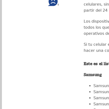
celulares, si
4
partir del 24
Los disposit
todos los qu
operativos d
Si tu celula
hacer una co
Este es el li
Samsung
Samsun
Samsung
Samsun
Samsung