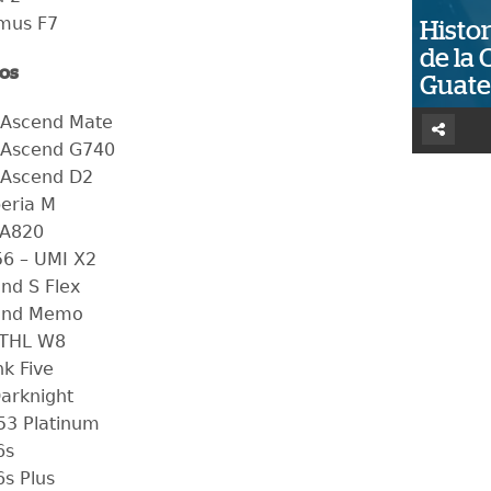
mus F7
Histor
de la 
os
Guat
 Ascend Mate
 Ascend G740
 Ascend D2
eria M
 A820
6 – UMI X2
nd S Flex
and Memo
1THL W8
nk Five
arknight
53 Platinum
6s
6s Plus