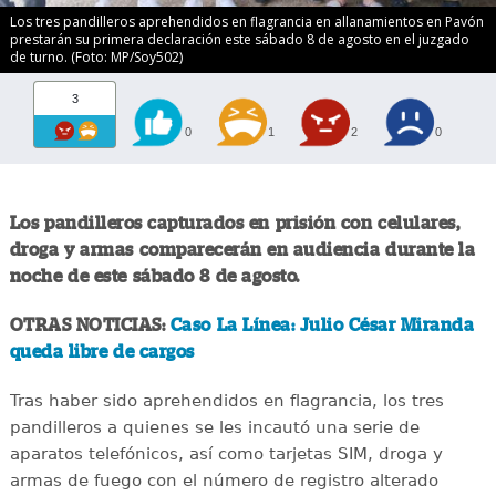
Los tres pandilleros aprehendidos en flagrancia en allanamientos en Pavón
prestarán su primera declaración este sábado 8 de agosto en el juzgado
de turno. (Foto: MP/Soy502)
3
0
1
2
0
Los pandilleros capturados en prisión con celulares,
droga y armas comparecerán en audiencia durante la
noche de este sábado 8 de agosto.
OTRAS NOTICIAS:
Caso La Línea: Julio César Miranda
queda libre de cargos
Tras haber sido aprehendidos en flagrancia, los tres
pandilleros a quienes se les incautó una serie de
aparatos telefónicos, así como tarjetas SIM, droga y
armas de fuego con el número de registro alterado