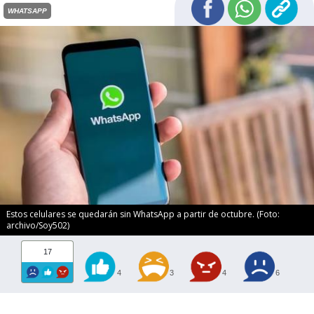
WHATSAPP
Estos celulares se quedarán sin WhatsApp a partir de octubre. (Foto:
archivo/Soy502)
17
4
3
4
6