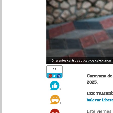
Diferentes centros educativos celebraron hoy
22
Caravana de 
2025.
5
LEE TAMBIÉ
bulevar Liber
1
Este viernes