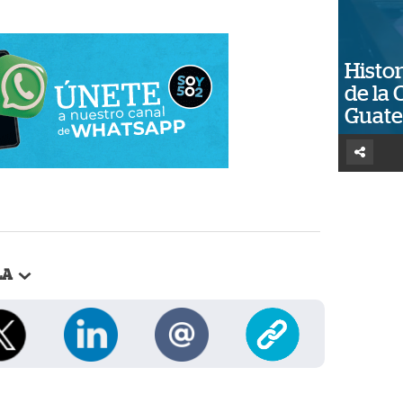
Histor
de la 
Guat
LA