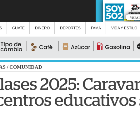
VERS
S
GUATE
DINERO
DEPORTES
FAMA
VIDA Y ESTILO
AS
/
COMUNIDAD
clases 2025: Carava
centros educativos 