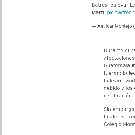
Batres, bulevar La
Martí.
pic.twitte
— Amilcar Montejo 
Durante el p
afectaciones
Guatemala i
fueron: bulev
bulevar Landí
debido a los
celebración.
Sin embargo,
finalizó su r
Colegio Mont