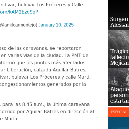
ndivar, bulevar Los Próceres y Calle
r.com/kAM2EzoSgP
Surgen 
Alessan
(@amilcarmontejo)
January 10, 2025
aso de las caravanas, se reportaron
Trágico
 en varias vías de la ciudad. La PMT de
falleci
nformó que los puntos más afectados
Mejica
ar Liberación, calzada Aguilar Batres,
var, bulevar Los Próceres y calle Martí,
 congestionamientos generados por la
Ataque 
persona
esta ta
 para las 8:45 a.m., la última caravana
ecorrido por Aguilar Batres en dirección al
ESPECIAL
e María.