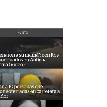
+VISTO
enaron a su mamá": perritos
andonados en Antigua
ala (Video)
an a 10 personas que
n soterradas en carretera a
ador