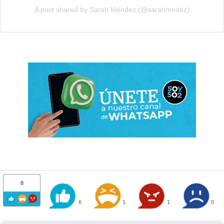
A post shared by Sarah Méndez (@sarahmndez)
8
6
1
1
0