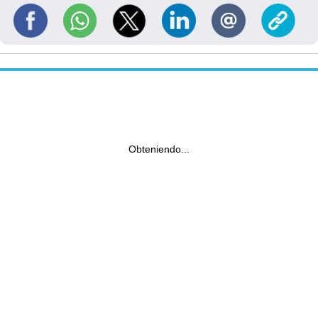
Obteniendo...