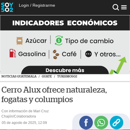
Login
/
Registrarme
NOTICIAS GUATEMALA
/
GUATE
/
TURISMO502
Cerro Alux ofrece naturaleza,
fogatas y columpios
Con información de Mari Cruz
Chajón/Colaboradora
05 de agosto de 2025, 12:09