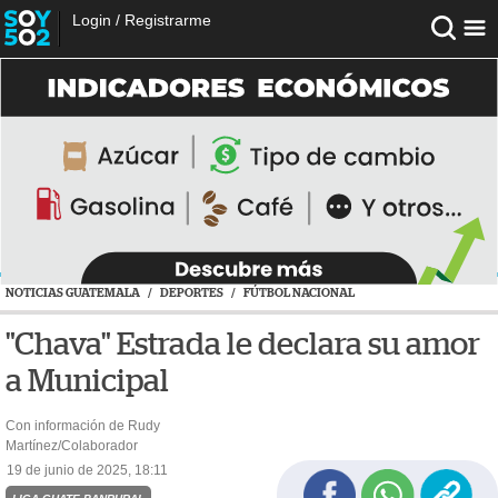
Login
/
Registrarme
NOTICIAS GUATEMALA
/
DEPORTES
/
FÚTBOL NACIONAL
"Chava" Estrada le declara su amor
a Municipal
Con información de Rudy
Martínez/Colaborador
19 de junio de 2025, 18:11