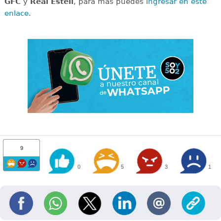
GFC
y
Real Estelí
, para más puedes i
ngresar en este
enlace
.
9
0
5
3
1