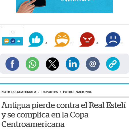
18
3
6
3
6
NOTICIAS GUATEMALA
/
DEPORTES
/
FÚTBOL NACIONAL
Antigua pierde contra el Real Estelí
y se complica en la Copa
Centroamericana