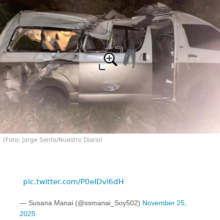
(Foto: Jorge Sente/Nuestro Diario)
pic.twitter.com/P0eIDvl6dH
— Susana Manai (@ssmanai_Soy502)
November 25,
2025