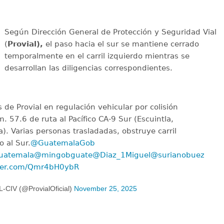
Según Dirección General de Protección y Seguridad Vial
(
Provial),
el paso hacia el sur se mantiene cerrado
temporalmente en el carril izquierdo mientras se
desarrollan las diligencias correspondientes.
 de Provial en regulación vehicular por colisión
. 57.6 de ruta al Pacífico CA-9 Sur (Escuintla,
a). Varias personas trasladadas, obstruye carril
o al Sur.
@GuatemalaGob
uatemala
@mingobguate
@Diaz_1Miguel
@surianobuezo
tter.com/Qmr4bH0ybR
CIV (@ProvialOficial)
November 25, 2025