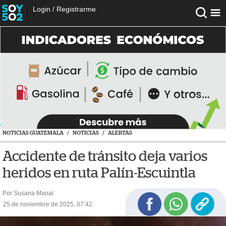
Login
/
Registrarme
NOTICIAS GUATEMALA
/
NOTICIAS
/
ALERTAS
Accidente de tránsito deja varios
heridos en ruta Palín-Escuintla
Por Susana Manai
25 de noviembre de 2025, 07:42