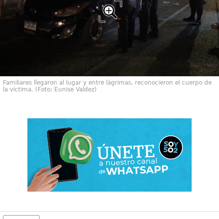
Familiares llegaron al lugar y entre lágrimas, reconocieron el cuerpo de
la víctima. (Foto: Eunise Valdez)