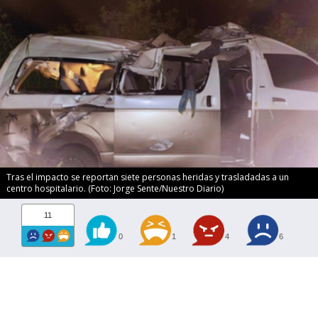
Tras el impacto se reportan siete personas heridas y trasladadas a un
centro hospitalario. (Foto: Jorge Sente/Nuestro Diario)
11
0
1
4
6