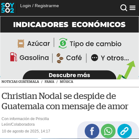
Login
/
Registrarme
NOTICIAS GUATEMALA
/
FAMA
/
MÚSICA
Christian Nodal se despide de
Guatemala con mensaje de amor
Con información de Priscilla
León/Colaboradora
10 de agosto de 2025, 14:17