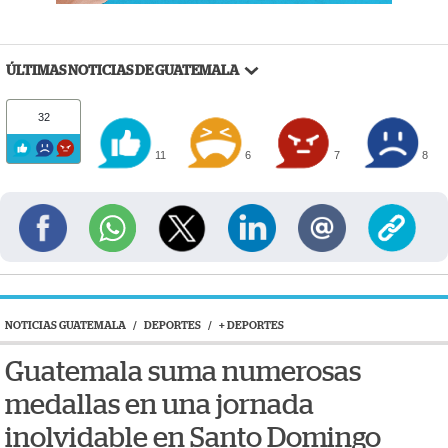
ÚLTIMAS NOTICIAS DE GUATEMALA
32
11
6
7
8
NOTICIAS GUATEMALA
/
DEPORTES
/
+ DEPORTES
Guatemala suma numerosas
medallas en una jornada
inolvidable en Santo Domingo