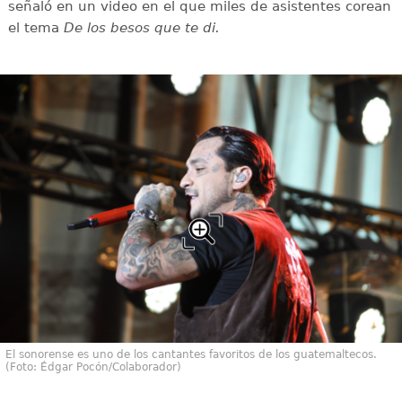
señaló en un video en el que miles de asistentes corean
el tema
De los besos que te di.
El sonorense es uno de los cantantes favoritos de los guatemaltecos.
(Foto: Édgar Pocón/Colaborador)