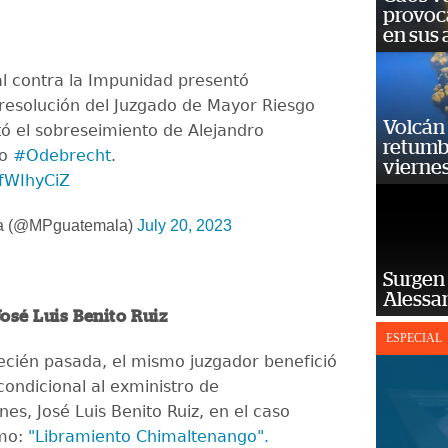
provoc
en sus
ial contra la Impunidad presentó
 resolución del Juzgado de Mayor Riesgo
Volcán 
tó el sobreseimiento de Alejandro
retumb
so
#Odebrecht
.
viernes
yfWIhyCiZ
a (@MPguatemala)
July 20, 2023
Surgen 
Alessan
José Luis Benito Ruiz
ESPECIAL
cién pasada, el mismo juzgador benefició
condicional al exministro de
es, José Luis Benito Ruiz, en el caso
mo:
"Libramiento Chimaltenango".