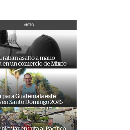
+VISTO
 Graban asalto a mano
 en un comercio de Mixco
 para Guatemala este
s en Santo Domingo 2026
hicular en ruta al Pacífico