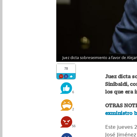
Juez dicta sobreseimiento a favor de Aleja
78
Juez dicta s
Sinibaldi, c
los que era 
6
OTRAS NOTI
2
exministro b
56
Este jueves 2
José Jiménez