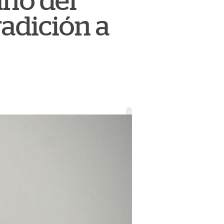
ano del
radición a