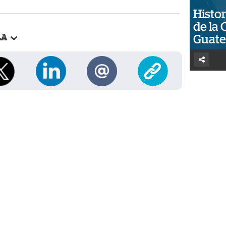
Histor
de la 
Guat
LA