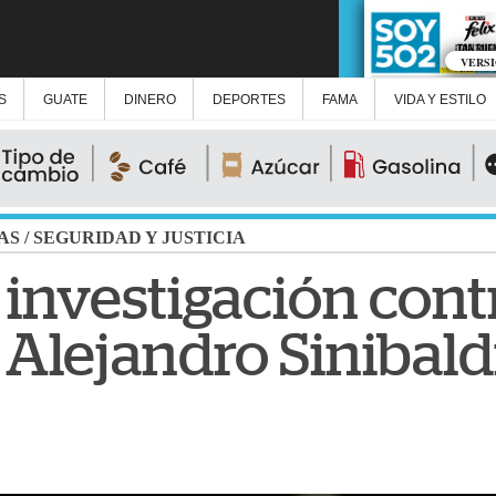
VERS
S
GUATE
DINERO
DEPORTES
FAMA
VIDA Y ESTILO
AS
/
SEGURIDAD Y JUSTICIA
 investigación cont
 Alejandro Sinibald