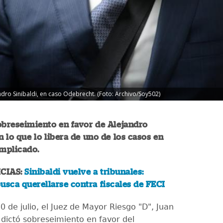
ndro Sinibaldi, en caso Odebrecht. (Foto: Archivo/Soy502)
obreseimiento en favor de Alejandro
on lo que lo libera de uno de los casos en
implicado.
CIAS:
Sinibaldi vuelve a tribunales:
usca querellarse contra fiscales de FECI
0 de julio, el Juez de Mayor Riesgo "D", Juan
 dictó sobreseimiento en favor del