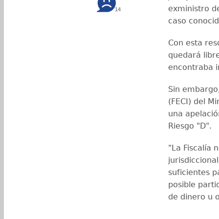
exministro d
14
caso conoci
Con esta reso
quedará libre
encontraba 
Sin embargo,
(FECI) del Mi
una apelació
Riesgo "D".
"La Fiscalía 
jurisdicciona
suficientes p
posible parti
de dinero u o