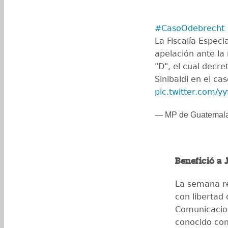
#CasoOdebrecht
La Fiscalía Espec
apelación ante la
"D", el cual decre
Sinibaldi en el ca
pic.twitter.com/y
— MP de Guatemal
Benefició a 
La semana re
con libertad 
Comunicacion
conocido co