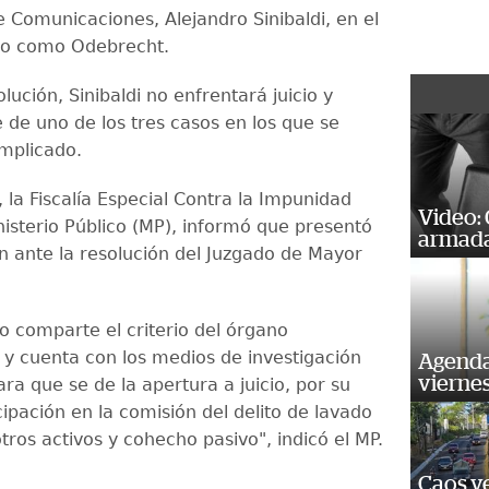
e Comunicaciones, Alejandro Sinibaldi, en el
do como Odebrecht.
lución, Sinibaldi no enfrentará juicio y
 de uno de los tres casos en los que se
implicado.
 la Fiscalía Especial Contra la Impunidad
Video:
nisterio Público (MP), informó que presentó
armada
n ante la resolución del Juzgado de Mayor
no comparte el criterio del órgano
l y cuenta con los medios de investigación
Agenda
vierne
ara que se de la apertura a juicio, por su
cipación en la comisión del delito de lavado
tros activos y cohecho pasivo", indicó el MP.
Caos ve