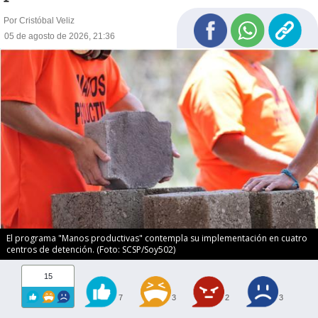
Por Cristóbal Veliz
05 de agosto de 2026, 21:36
El programa "Manos productivas" contempla su implementación en cuatro
centros de detención. (Foto: SCSP/Soy502)
15
7
3
2
3