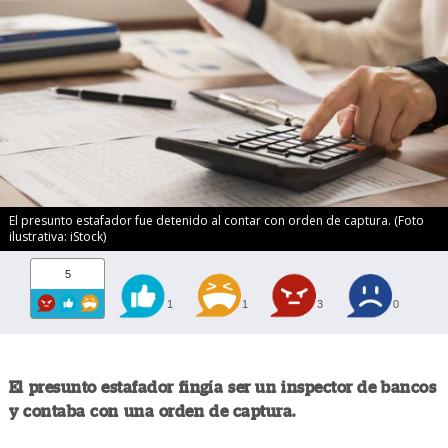
El presunto estafador fue detenido al contar con orden de captura. (Foto
ilustrativa: iStock)
5
1
1
3
0
El presunto estafador fingía ser un inspector de bancos
y contaba con una orden de captura.