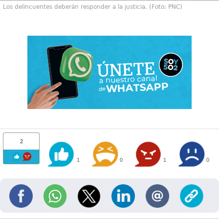
Los delincuentes deberán responder a la justicia. (Foto: PNC)
2
1
0
1
0