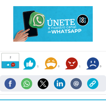
2
1
0
1
0