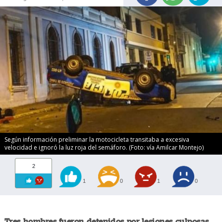
Según información preliminar la motocicleta transitaba a excesiva
velocidad e ignoró la luz roja del semáforo. (Foto: vía Amilcar Montejo)
2
1
0
1
0
Tres hombres fueron detenidos por lesiones culposas