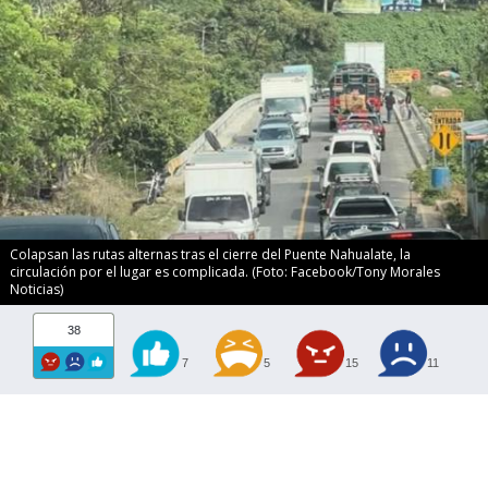
Colapsan las rutas alternas tras el cierre del Puente Nahualate, la
circulación por el lugar es complicada. (Foto: Facebook/Tony Morales
Noticias)
38
7
5
15
11