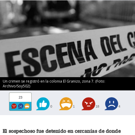
Un crimen se registró en la colonia El Granizo, zona 7. (Foto:
Archivo/Soy502)
23
0
1
18
4
El sospechoso fue detenido en cercanías de donde