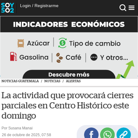
Login
/
Registrarme
NOTICIAS GUATEMALA
/
NOTICIAS
/
ALERTAS
La actividad que provocará cierres
parciales en Centro Histórico este
domingo
Por Susana Manai
26 de octubre de 2025, 07:58