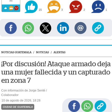
21
15
3
2
1
NOTICIAS GUATEMALA
/
NOTICIAS
/
ALERTAS
¡Por discusión! Ataque armado deja
una mujer fallecida y un capturado
en zona 7
Con información de Jorge Senté /
Colaborador
10 de agosto de 2026, 18:28
CIUDAD DE GUATEMALA