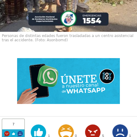
Personas de distintas edades fueron trasladadas a un centro asistencial
tras el accidente. (Foto: Asonbomd)
7
1
0
5
1