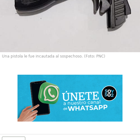
Una pistola le fue incautada al sospechoso. (Foto: PNC)