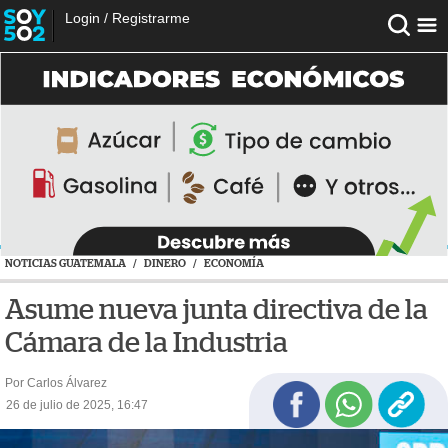
Login
/
Registrarme
NOTICIAS GUATEMALA
/
DINERO
/
ECONOMÍA
Asume nueva junta directiva de la
Cámara de la Industria
Por Carlos Álvarez
26 de julio de 2025, 16:47