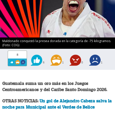
Maldonado conquistó la presea dorada en la categoría de -75 kilogramos.
(Foto: COG)
8
6
1
0
1
Guatemala suma un oro más en los Juegos
Centroamericanos y del Caribe Santo Domingo 2026.
OTRAS NOTICIAS:
Un gol de Alejandro Cabeza salva la
noche para Municipal ante el Verdes de Belice