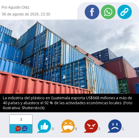
Por Agustín Ortiz
06 de agosto de 2026, 23:30
La industria del plástico en Guatemala exporta US$668 millones a más de
40 países y abastece el 92 % de las actividades económicas locales. (Foto
ilustrativa: Shutterstock)
3
0
0
2
1