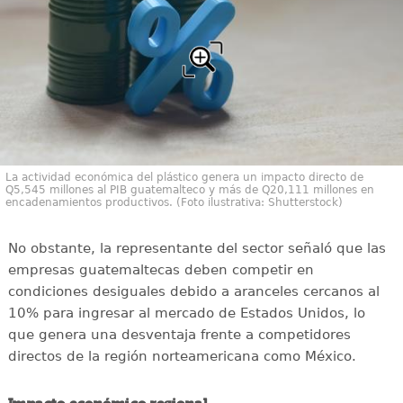
La actividad económica del plástico genera un impacto directo de
Q5,545 millones al PIB guatemalteco y más de Q20,111 millones en
encadenamientos productivos. (Foto ilustrativa: Shutterstock)
No obstante, la representante del sector señaló que las
empresas guatemaltecas deben competir en
condiciones desiguales debido a aranceles cercanos al
10% para ingresar al mercado de Estados Unidos, lo
que genera una desventaja frente a competidores
directos de la región norteamericana como México.