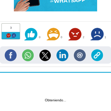
3
0
0
2
1
Obteniendo...