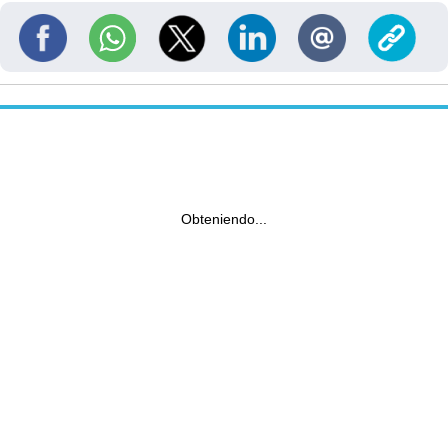
Obteniendo...