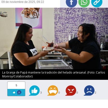
09 de noviembre de 2025, 09:22
La Granja de Papá mantiene la tradición del helado artesanal. (Foto: Carlos
Monroy/Colaborador)
5
3
0
0
2