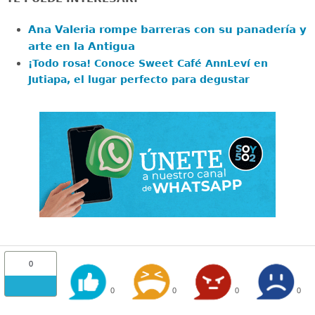
Ana Valeria rompe barreras con su panadería y
arte en la Antigua
¡Todo rosa! Conoce Sweet Café AnnLeví en
Jutiapa, el lugar perfecto para degustar
0
0
0
0
0