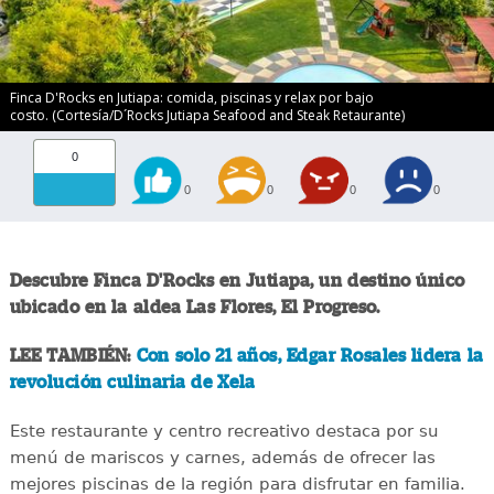
Finca D'Rocks en Jutiapa: comida, piscinas y relax por bajo
costo. (Cortesía/D´Rocks Jutiapa Seafood and Steak Retaurante)
0
0
0
0
0
Descubre Finca D'Rocks en Jutiapa, un destino único
ubicado en la aldea Las Flores, El Progreso.
LEE TAMBIÉN:
Con solo 21 años, Edgar Rosales lidera la
revolución culinaria de Xela
Este restaurante y centro recreativo destaca por su
menú de mariscos y carnes, además de ofrecer las
mejores piscinas de la región para disfrutar en familia.