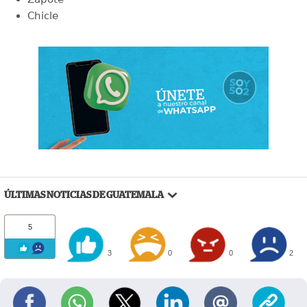
Chicle
ÚLTIMAS NOTICIAS DE GUATEMALA
5
3
0
0
2