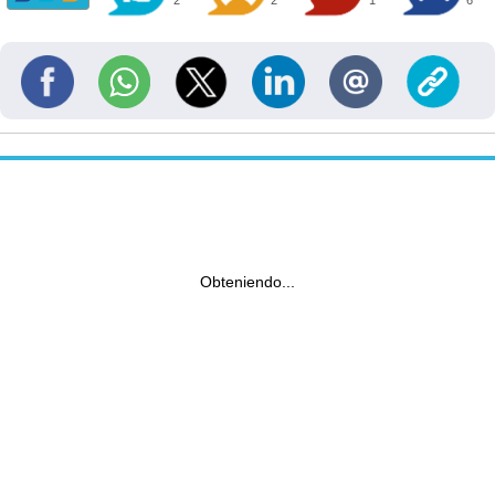
2
2
1
6
Obteniendo...