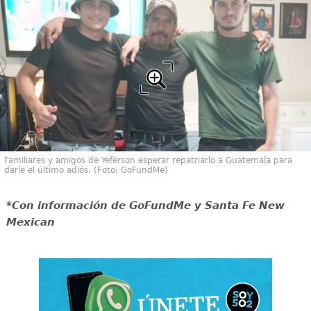
Familiares y amigos de Yeferson esperar repatriarlo a Guatemala para
darle el último adiós. (Foto: GoFundMe)
*Con información de GoFundMe y Santa Fe New
Mexican