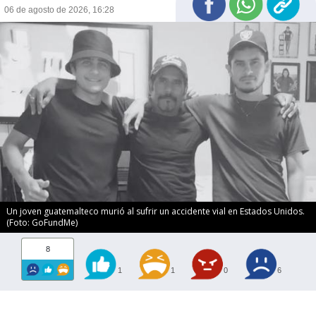
06 de agosto de 2026, 16:28
Un joven guatemalteco murió al sufrir un accidente vial en Estados Unidos.
(Foto: GoFundMe)
8
1
1
0
6