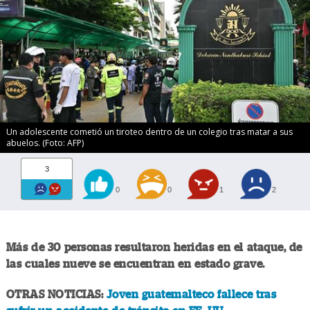
Un adolescente cometió un tiroteo dentro de un colegio tras matar a sus
abuelos. (Foto: AFP)
3
0
0
1
2
Más de 30 personas resultaron heridas en el ataque, de
las cuales nueve se encuentran en estado grave.
OTRAS NOTICIAS:
Joven guatemalteco fallece tras