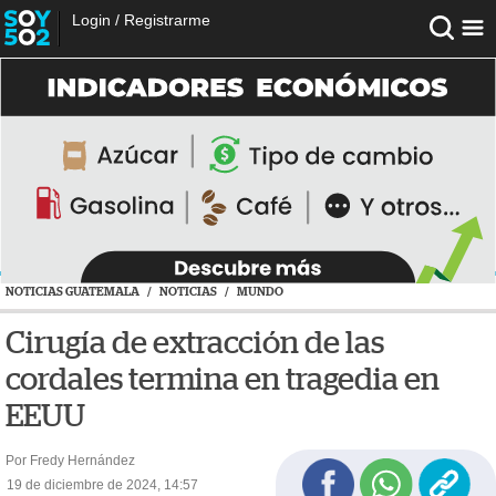
Login
/
Registrarme
NOTICIAS GUATEMALA
/
NOTICIAS
/
MUNDO
Cirugía de extracción de las
cordales termina en tragedia en
EEUU
Por Fredy Hernández
19 de diciembre de 2024, 14:57