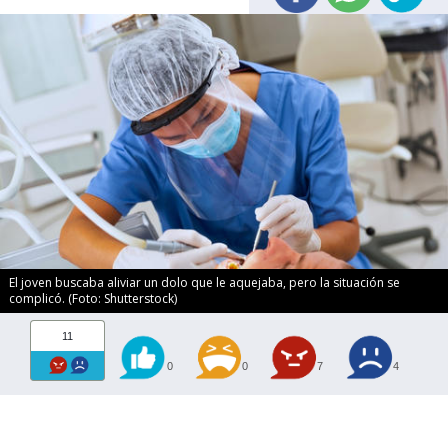
El joven buscaba aliviar un dolo que le aquejaba, pero la situación se
complicó. (Foto: Shutterstock)
11
0
0
7
4