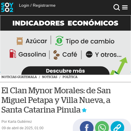
Login
/
Registrarme
NOTICIAS GUATEMALA
/
NOTICIAS
/
POLÍTICA
El Clan Mynor Morales: de San
Miguel Petapa y Villa Nueva, a
Santa Catarina Pinula
Por Karla Gutiérrez
09 de abril de 2025, 01:00