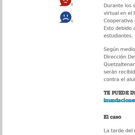
8
Durante los s
virtual en el
Cooperativa
6
Esto debido 
estudiantes.
Según medios
Dirección De
Quetzaltenan
serán recibid
contra el al
TE PUEDE I
inundaciones
El caso
La tarde del