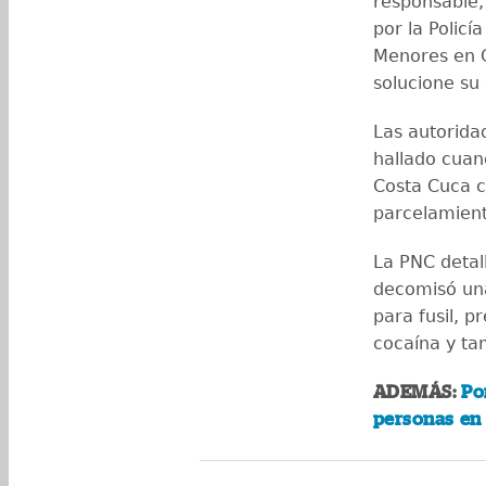
responsable,
por la Policí
Menores en C
solucione su 
Las autorida
hallado cuan
Costa Cuca c
parcelamient
La PNC detal
decomisó un
para fusil, p
cocaína y ta
ADEMÁS:
Po
personas en