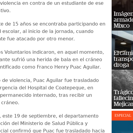
violencia en contra de un estudiante de ese
tivo.
Imágene
armado
te de 15 años se encontraba participando en
Mixco
 escolar, al inicio de la jornada, cuando
te fue atacado por otro menor.
 Voluntarios indicaron, en aquel momento,
El cam
transp
ante sufrió una herida de bala en el cráneo
droga
entificado como Franco Henry Puac Aguilar.
 de violencia, Puac Aguilar fue trasladado
rgencia del Hospital de Coatepeque, en
Trágico
permanecido internado, tras recibir un
falleci
l cráneo.
Mejica
 este 19 de septiembre, el departamento
ESPECIAL
ión del Ministerio de Salud Pública y
ocial confirmó que Puac fue trasladado hacia