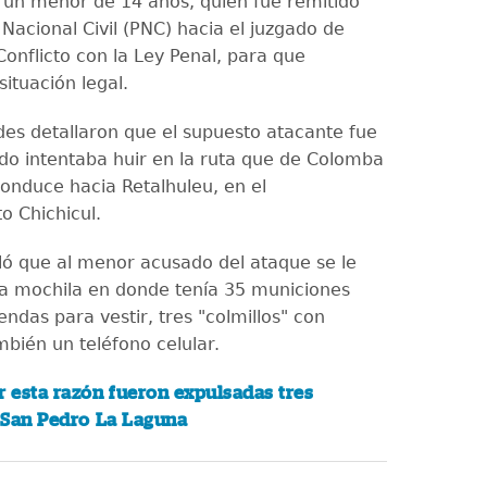
 un menor de 14 años, quien fue remitido
a Nacional Civil (PNC) hacia el juzgado de
onflicto con la Ley Penal, para que
situación legal.
des detallaron que el supuesto atacante fue
do intentaba huir en la ruta que de Colomba
onduce hacia Retalhuleu, en el
o Chichicul.
ló que al menor acusado del ataque se le
a mochila en donde tenía 35 municiones
rendas para vestir, tres "colmillos" con
mbién un teléfono celular.
r esta razón fueron expulsadas tres
 San Pedro La Laguna