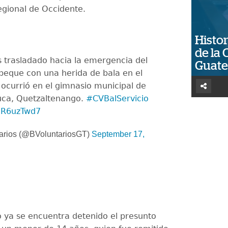
egional de Occidente.
Histor
de la 
 trasladado hacia la emergencia del
Guat
peque con una herida de bala en el
 ocurrió en el gimnasio municipal de
ca, Quetzaltenango.
#CVBalServicio
XnR6uzTwd7
arios (@BVoluntariosGT)
September 17,
o ya se encuentra detenido el presunto