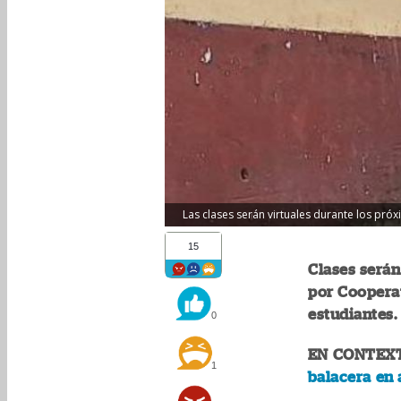
Las clases serán virtuales durante los pró
15
Clases serán
por Cooperat
estudiantes.
0
EN CONTEX
1
balacera en 