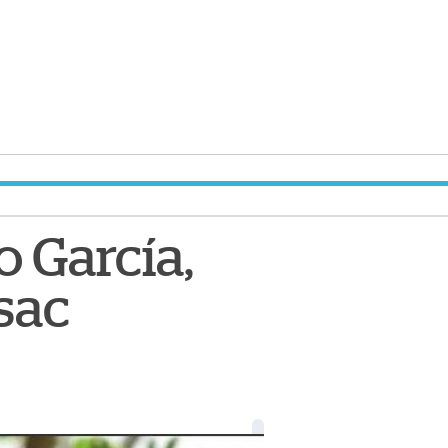
o García,
sac