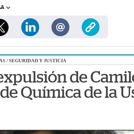
LA
AS
/
SEGURIDAD Y JUSTICIA
 expulsión de Camil
 de Química de la U