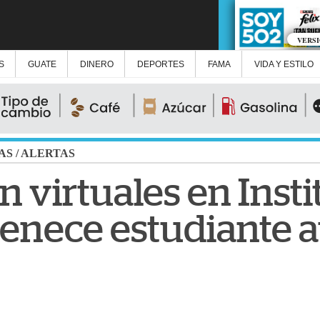
VERS
S
GUATE
DINERO
DEPORTES
FAMA
VIDA Y ESTILO
AS
/
ALERTAS
n virtuales en Insti
enece estudiante a