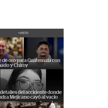
+VISTO
e de oro para Guatemala con
ado y Chiroy
detalles del accidente donde
dra Mejicano cayó al vacío