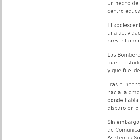
un hecho de 
centro educa
El adolescen
una actividad
presuntamen
Los Bomberos
que el estudi
y que fue id
Tras el hecho
hacia la eme
donde había 
disparo en e
Sin embargo,
de Comunicac
Asistencia S