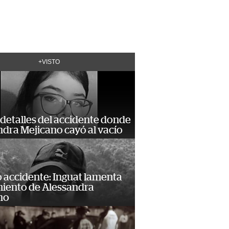
+VISTO
detalles del accidente donde
dra Mejicano cayó al vacío
 accidente: Inguat lamenta
miento de Alessandra
no