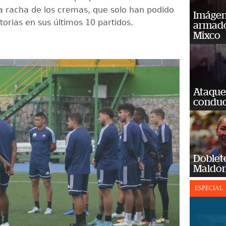
 racha de los cremas, que solo han podido
Imágene
torias en sus últimos 10 partidos.
armado
Mixco
Ataque
conduct
Doblet
Maldon
ESPECIAL