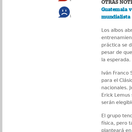
OTRAS NOTI
Guatemala ve
1
mundialista
Los albos ab
entrenamient
práctica se 
pesar de que 
la esperada.
Iván Franco 
para el Clási
nacionales. 
Erick Lemus s
serán elegibl
El grupo tend
física, pero 
planteará en