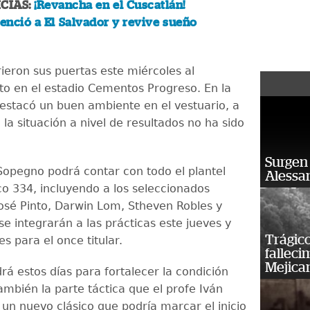
CIAS:
¡Revancha en el Cuscatlán!
nció a El Salvador y revive sueño
rieron sus puertas este miércoles al
o en el estadio Cementos Progreso. En la
destacó un buen ambiente en el vestuario, a
la situación a nivel de resultados no ha sido
Surgen 
Sopegno podrá contar con todo el plantel
Alessan
co 334, incluyendo a los seleccionados
José Pinto, Darwin Lom, Stheven Robles y
e integrarán a las prácticas este jueves y
Trágico
es para el once titular.
falleci
Mejica
rá estos días para fortalecer la condición
también la parte táctica que el profe Iván
 un nuevo clásico que podría marcar el inicio