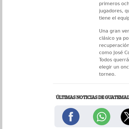
primeros och
jugadores, q
tiene el equ
Una gran ven
clásico ya p
recuperación
como José Co
Todos querrá
elegir un onc
torneo.
ÚLTIMAS NOTICIAS DE GUATEMA