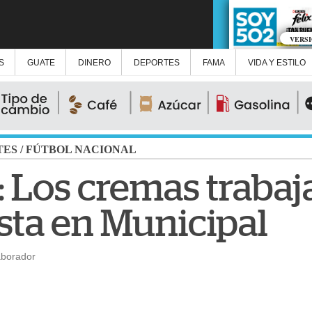
VERS
S
GUATE
DINERO
DEPORTES
FAMA
VIDA Y ESTILO
TES
/
FÚTBOL NACIONAL
: Los cremas trabaj
ta en Municipal
aborador