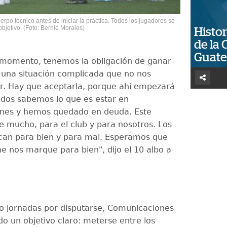
erpo técnico antes de iniciar la práctica. Todos los jugadores se
jetivo. (Foto: Bernie Morales)
Histor
de la 
Guat
 momento, tenemos la obligación de ganar
Es una situación complicada que no nos
ar. Hay que aceptarla, porque ahí empezará
odos sabemos lo que es estar en
nes y hemos quedado en deuda. Este
ne mucho, para el club y para nosotros. Los
can para bien y para mal. Esperamos que
ne nos marque para bien", dijo el 10 albo a
o jornadas por disputarse, Comunicaciones
o un objetivo claro: meterse entre los