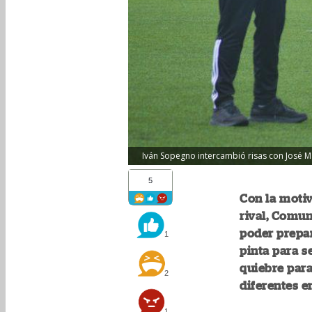
Iván Sopegno intercambió risas con José M
5
Con la motiv
rival, Comun
poder prepar
1
pinta para s
quiebre par
2
diferentes e
1