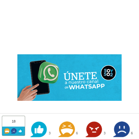
18
3
6
3
6