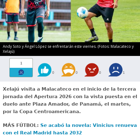
Andy Soto y Ángel López se enfrentarán este viernes. (Fotos: Malacateco y
Xelajú)
1
0
0
0
1
Xelajú visita a Malacateco en el inicio de la tercera
jornada del Apertura 2026 con la vista puesta en el
duelo ante Plaza Amador, de Panamá, el martes,
por la Copa Centroamericana.
MÁS FÚTBOL:
Se acabó la novela: Vinicius renueva
con el Real Madrid hasta 2032