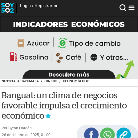
Login
/
Registrarme
NOTICIAS GUATEMALA
/
DINERO
/
ECONOMÍA HOY
Banguat: un clima de negocios
favorable impulsa el crecimiento
económico
Por Byron Dardón
26 de febrero de 2025, 01:00