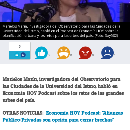
Marielos Marín, investigadora del Observatorio para las Ciudades de la
Universidad del Istmo, habló en el Podcast de Economía HOY sobre la
planificación urbana y los retos para las urbes del país. (Foto: Soy502)
3
2
0
0
1
Marielos Marín, investigadora del Observatorio para
las Ciudades de la Universidad del Istmo, habló en
Economía HOY Podcast sobre los retos de las grandes
urbes del país.
OTRAS NOTICIAS:
Economía HOY Podcast: "Alianzas
Público-Privadas son opción para cerrar brechas"