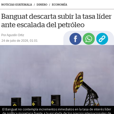
NOTICIAS GUATEMALA
/
DINERO
/
ECONOMÍA
Banguat descarta subir la tasa líder
ante escalada del petróleo
Por Agustín Ortiz
24 de julio de 2026, 01:01
El Banguat no contempla incrementos inmediatos en la tasa de interés líder
de política monetaria frente a la escalada de los precios internacionales de