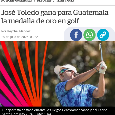
NOTICIAS GUATEMALA
/
DEPORTES
/
TENIS Y GOLF
José Toledo gana para Guatemala
la medalla de oro en golf
Por Reychel Méndez
29 de julio de 2026, 03:22
El deportista destacó durante los Juegos Centroamericanos y del Caribe
Santo Domingo 2026. (Foto: CDAG)