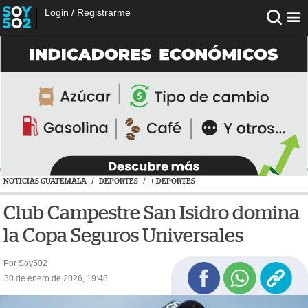
Login
/
Registrarme
NOTICIAS GUATEMALA
/
DEPORTES
/
+ DEPORTES
Club Campestre San Isidro domina
la Copa Seguros Universales
Por Soy502
30 de enero de 2026, 19:48