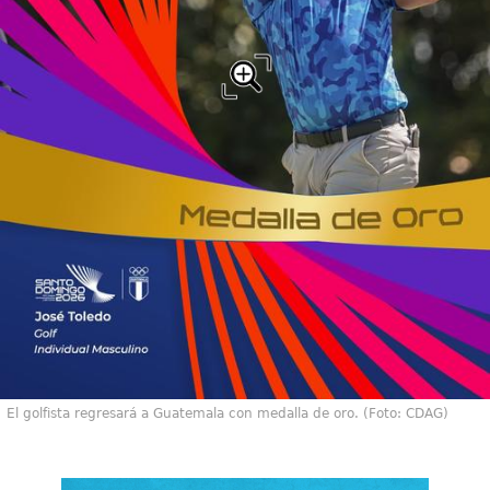
El golfista regresará a Guatemala con medalla de oro. (Foto: CDAG)