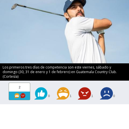
Los primeros tres días de competencia son este viernes, sábado y
domingo (30, 31 de enero y 1 de febrero) en Guatemala Country Club.
(Cortesía)
2
0
1
1
0