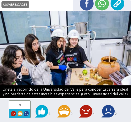
UNIVERSIDADES
Únete al recorrido de la Universidad del Valle para conocer tu carrera ideal
y no perderte de estás increíbles experiencias. (Foto: Universidad del Valle)
9
1
2
4
2