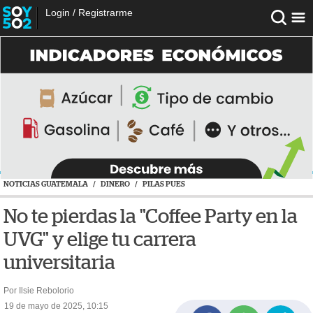
Login
/
Registrarme
NOTICIAS GUATEMALA
/
DINERO
/
PILAS PUES
No te pierdas la "Coffee Party en la
UVG" y elige tu carrera
universitaria
Por Ilsie Rebolorio
19 de mayo de 2025, 10:15