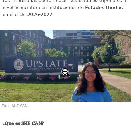
Las interesadas podrán hacer sus estudios superiores a
nivel licenciatura en instituciones de
Estados Unidos
en el cliclo
2026-2027
.
Foto: SHE CAN.
¿Qué es SHE CAN?