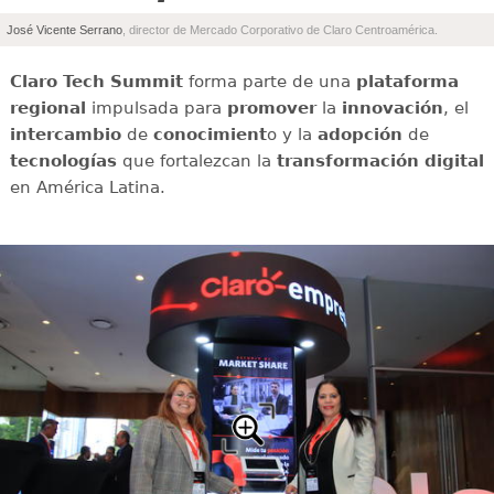
José Vicente Serrano
, director de Mercado Corporativo de Claro Centroamérica.
Claro Tech Summit
forma parte de una
plataforma
regional
impulsada para
promover
la
innovación
, el
intercambio
de
conocimient
o y la
adopción
de
tecnologías
que fortalezcan la
transformación digital
en América Latina.