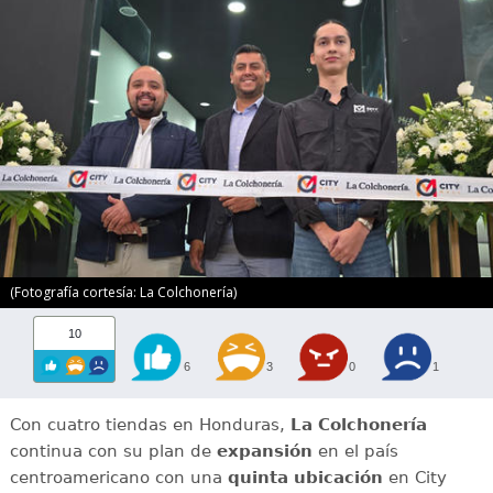
(Fotografía cortesía: La Colchonería)
10
6
3
0
1
Con cuatro tiendas en Honduras,
La Colchonería
continua con su plan de
expansión
en el país
centroamericano con una
quinta ubicación
en City