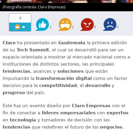
(Fotografía cortesía: Claro Empresas)
3
1
2
0
0
Claro
ha presentado en
Guatemala
la primera edición
de su
Tech Summit
, el cual se desarrolló para ser un
espacio orientado a mostrar al mercado nacional como a
instituciones de distintos sectores, las principales
tendencias
, avances y
soluciones
que están
impulsando la
transformación digital
como un factor
decisivo para la
competitividad
, el
desarrollo
y
progreso
del país.
Este fue un evento diseño por
Claro Empresas
con el
fin de conectar a
líderes empresariales
con
expertos
en
tecnología
y tomadores de decisión con las
tendencias
que redefinen el futuro de los
negocios
.