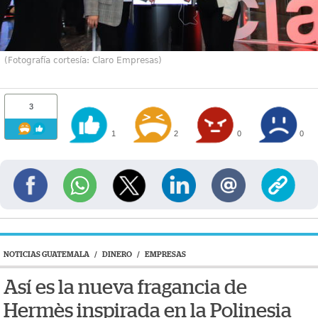
(Fotografía cortesía: Claro Empresas)
3
1
2
0
0
NOTICIAS GUATEMALA
/
DINERO
/
EMPRESAS
Así es la nueva fragancia de
Hermès inspirada en la Polinesia