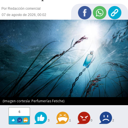
Por Redacción comercial
07 de agosto de 2026, 00:02
(Imagen cortesía: Perfumerías Fetiche)
6
3
1
0
2