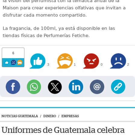
la visión del perfumista con la temática anual de la
Maison para crear experiencias olfativas que invitan a
disfrutar cada momento compartido.
La fragancia, de 100ml, ya está disponible en las
tiendas físicas de Perfumerías Fetiche.
6
3
1
0
2
NOTICIAS GUATEMALA
/
DINERO
/
EMPRESAS
Uniformes de Guatemala celebra