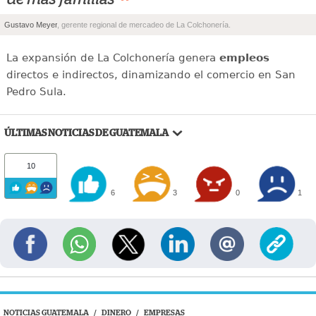
”
Gustavo Meyer
, gerente regional de mercadeo de La Colchonería.
La expansión de La Colchonería genera
empleos
directos e indirectos, dinamizando el comercio en San
Pedro Sula.
ÚLTIMAS NOTICIAS DE GUATEMALA
10
6
3
0
1
NOTICIAS GUATEMALA
/
DINERO
/
EMPRESAS