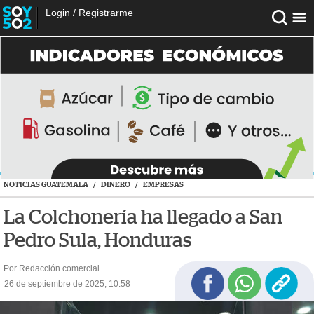
Login
/
Registrarme
NOTICIAS GUATEMALA
/
DINERO
/
EMPRESAS
La Colchonería ha llegado a San
Pedro Sula, Honduras
Por Redacción comercial
26 de septiembre de 2025, 10:58