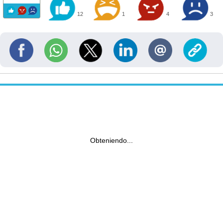
12
1
4
3
Obteniendo...