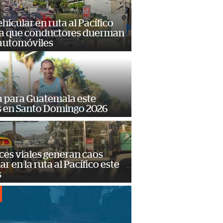
hicular en ruta al Pacífico
a que conductores duerman
 automóviles
 para Guatemala este
s en Santo Domingo 2026
ces viales generan caos
ar en la ruta al Pacífico este
s