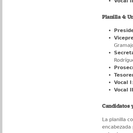
Vocal I
Planilla 4: 
Presid
Vicepr
Gramaj
Secret
Rodrígu
Prosec
Tesore
Vocal I
Vocal I
Candidatos 
La planilla c
encabezada