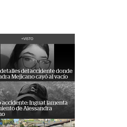
+VISTO
detalles del accidente donde
dra Mejicano cayó al vacío
 accidente: Inguat lamenta
miento de Alessandra
no