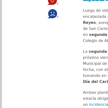
9
Luego de obte
encabezada
8
Reyes
, aun
de San Carlo
en
segunda 
Colegio de A
La
segunda 
próximo vie
Municipal de 
fecha, con el
tomando en 
Día del Car
Ambas planil
estaría dirig
un
incidenci