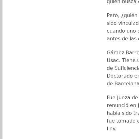
quien busca d
Pero, ¿quién 
sido vincula
cuando uno d
antes de las 
Gámez Barre
Usac. Tiene 
de Suficienc
Doctorado en
de Barcelona
Fue Jueza de
renunció en 
había sido t
fue tomado c
Ley.