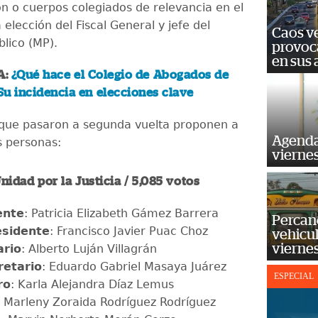
ón o cuerpos colegiados de relevancia en el
 elección del Fiscal General y jefe del
Caos ve
blico (MP).
provoc
en sus
A:
¿Qué hace el Colegio de Abogados de
u incidencia en elecciones clave
s que pasaron a segunda vuelta proponen a
Agenda
s personas:
vierne
Unidad por la Justicia / 5,085 votos
ente
: Patricia Elizabeth Gámez Barrera
Percan
esidente
: Francisco Javier Puac Choz
vehicul
vierne
ario
: Alberto Luján Villagrán
retario
: Eduardo Gabriel Masaya Juárez
ESPECIAL
ro
: Karla Alejandra Díaz Lemus
: Marleny Zoraida Rodríguez Rodríguez