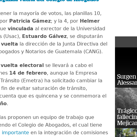
ner la mayoría de votos, las planillas 10,
 por
Patricia Gámez
; y la 4, por
Helmer
que
vinculada
al exrector de la Universidad
s (Usac),
Estuardo Gálvez
, se disputarán
vuelta
la dirección de la Junta Directiva del
bogados y Notarios de Guatemala (CANG).
vuelta electoral
se llevará a cabo el
rnes
14 de febrero
, aunque la Empresa
Surgen 
Tránsito (Emetra) ha solicitado cambiar la
Alessan
 fin de evitar saturación de tránsito,
cuenta que es quincena y se conmemora el
iño
.
Trágico
falleci
las proponen un equipo de trabajo que
Mejica
iendo el Colegio de Abogados, el cual tiene
a importante
en la integración de comisiones