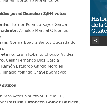
I
: Marvin Norberto Morán Corzo
Unidos por el Derecho / 3,644 votos
Histor
de la 
ente
: Helmer Rolando Reyes García
Guat
esidente
: Arnoldo Marcial Cifuentes
o
aria
: Norma Beatriz Santos Quezada de
ez
retario
: Erwin Roberto Chocooj Valdéz
ro
: César Fernando Díaz García
: Ramón Estuardo García Morales
I
: Ignacia Yolanda Chávez Samayoa
y grupos
on más votos a su favor, fue la 10,
 por
Patricia Elizabeth Gámez Barrera
,