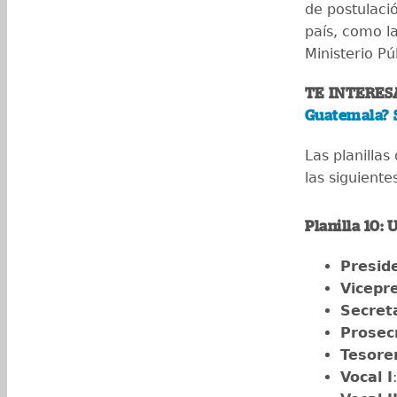
de postulaci
país, como la
Ministerio Pú
TE INTERES
Guatemala? S
Las planilla
las siguiente
Planilla 10: 
Presid
Vicepr
Secret
Prosec
Tesore
Vocal I