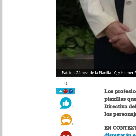
Patricia Gámez, de la Planilla 10; y Helmer
42
Los profesio
planillas qu
Directiva de
21
los personaj
4
EN CONTEX
disputarán 