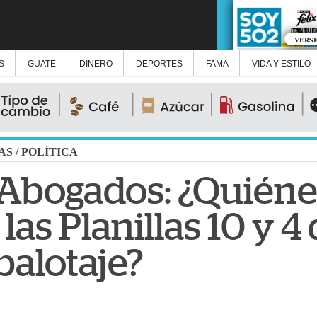
VERS
S
GUATE
DINERO
DEPORTES
FAMA
VIDA Y ESTILO
AS
/
POLÍTICA
 Abogados: ¿Quiéne
as Planillas 10 y 4
balotaje?