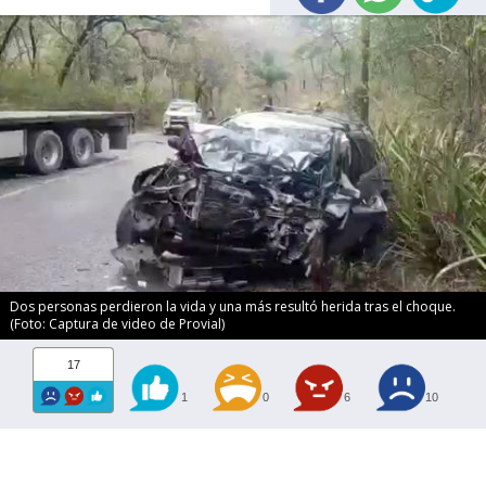
Dos personas perdieron la vida y una más resultó herida tras el choque.
(Foto: Captura de video de Provial)
17
1
0
6
10