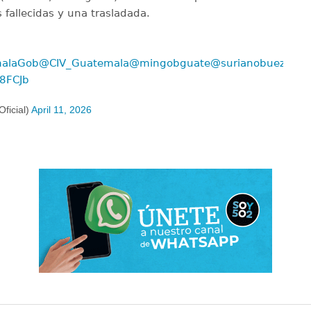
 fallecidas y una trasladada.
alaGob
@CIV_Guatemala
@mingobguate
@surianobuezo
08FCJb
ficial)
April 11, 2026