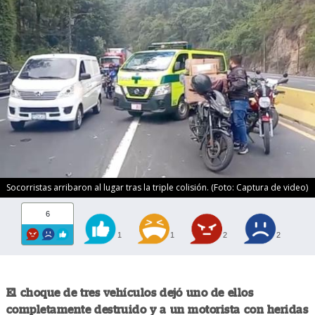
Socorristas arribaron al lugar tras la triple colisión. (Foto: Captura de video)
6
1
1
2
2
El choque de tres vehículos dejó uno de ellos
completamente destruido y a un motorista con heridas