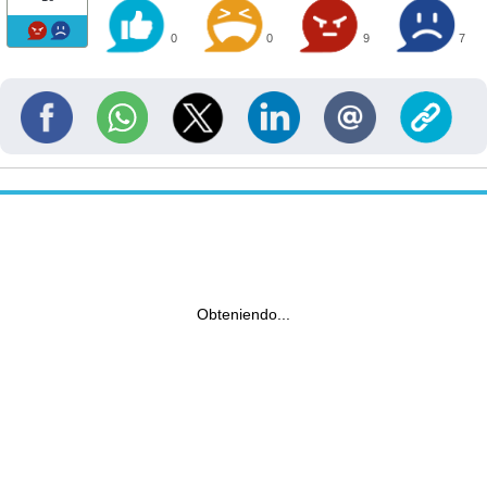
0
0
9
7
Obteniendo...