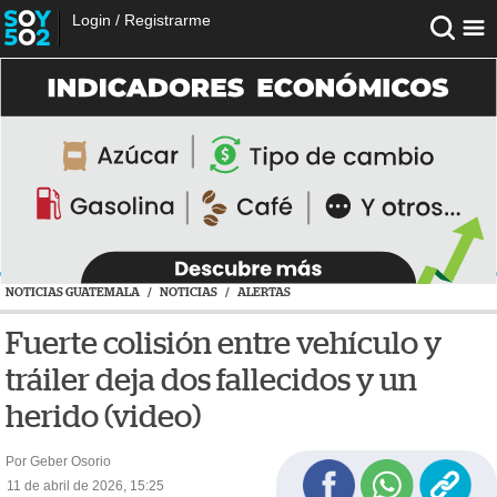
Login
/
Registrarme
NOTICIAS GUATEMALA
/
NOTICIAS
/
ALERTAS
Fuerte colisión entre vehículo y
tráiler deja dos fallecidos y un
herido (video)
Por Geber Osorio
11 de abril de 2026, 15:25