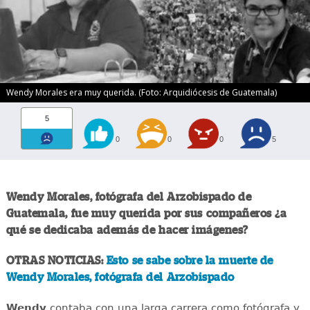
Wendy Morales era muy querida. (Foto: Arquidiócesis de Guatemala)
5
0
0
0
5
Wendy Morales, fotógrafa del Arzobispado de
Guatemala, fue muy querida por sus compañeros ¿a
qué se dedicaba además de hacer imágenes?
OTRAS NOTICIAS:
Esto se sabe sobre la muerte de
Wendy Morales, fotógrafa del Arzobispado
Wendy
contaba con una larga carrera como fotógrafa y