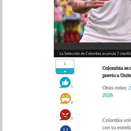
La Selección de Colombia acumula 7 clasifi
1
Colombia se re
previo a Unit
1
Otras notas:
¡
2026
0
0
Colombia volv
con su estrel