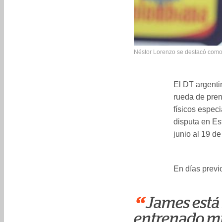
Néstor Lorenzo se destacó como 
El DT argenti
rueda de pren
físicos especi
disputa en E
junio al 19 de 
En días previ
“
James está 
entrenado m