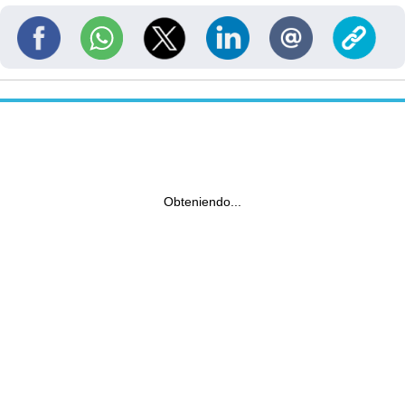
Obteniendo...