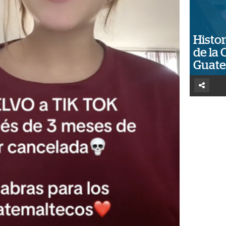
Histor
de la 
Guat