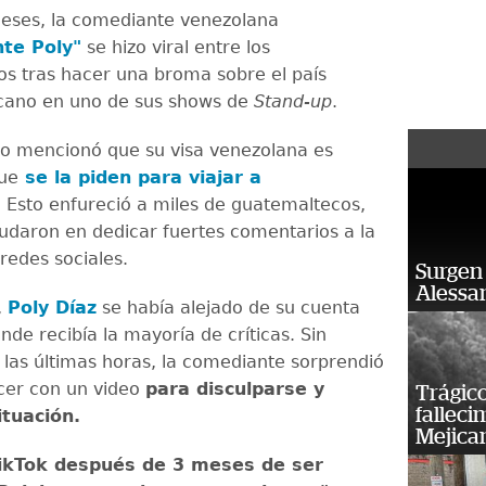
eses, la comediante venezolana
te Poly"
se hizo viral entre los
s tras hacer una broma sobre el país
cano en uno de sus shows de
Stand-up
.
so mencionó que su visa venezolana es
ue
se la piden para viajar a
.
Esto enfureció a miles de guatemaltecos,
udaron en dedicar fuertes comentarios a la
 redes sociales.
Surgen 
Alessan
,
Poly Díaz
se había alejado de su cuenta
de recibía la mayoría de críticas. Sin
las últimas horas, la comediante sorprendió
cer con un video
para disculparse y
Trágico
falleci
ituación.
Mejica
TikTok después de 3 meses de ser