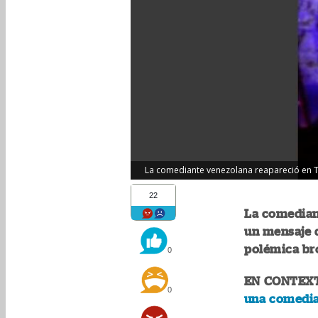
La comediante venezolana reapareció en Ti
22
La comedian
un mensaje d
polémica b
0
EN CONTEX
0
una comedia