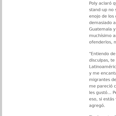
Poly aclaró 
stand-up no 
enojo de los
demasiado a s
Guatemala y 
muchísimo am
ofenderlos, 
"Entiendo de 
disculpas, t
Latinoaméric
y me encanta
migrantes de
me pareció c
les gustó... 
eso, si estás
agregó.