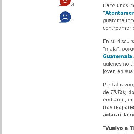
14
Hace unos m
"Atentamen
guatemalteco
8
centroameri
En su discur
"mala", porq
Guatemala
quienes no d
joven en sus
Por tal razón
de
TikTok,
don
embargo, en 
tras reapare
aclarar la s
"Vuelvo a 