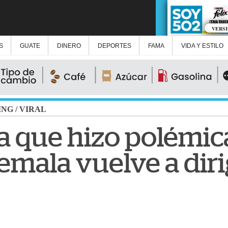
VERS
S
GUATE
DINERO
DEPORTES
FAMA
VIDA Y ESTILO
ING
/
VIRAL
a que hizo polémi
mala vuelve a dirig