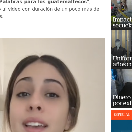
 Palabras para los guatemaltecos"
,
to al video con duración de un poco más de
s.
Impact
secuela
Unifor
años c
Dinero
por ext
ESPECIAL