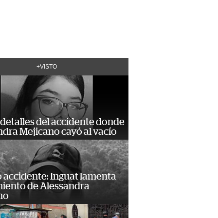
+VISTO
detalles del accidente donde
dra Mejicano cayó al vacío
 accidente: Inguat lamenta
miento de Alessandra
no