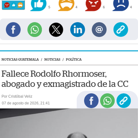
5
4
6
4
NOTICIAS GUATEMALA
/
NOTICIAS
/
POLÍTICA
Fallece Rodolfo Rhormoser,
abogado y exmagistrado de la CC
Por Cristóbal Veliz
07 de agosto de 2026, 21:41