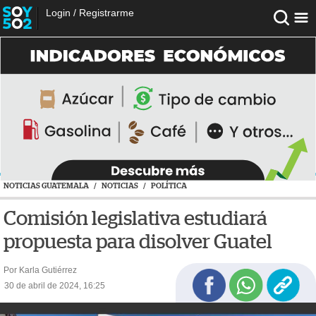
Login
/
Registrarme
NOTICIAS GUATEMALA
/
NOTICIAS
/
POLÍTICA
Comisión legislativa estudiará
propuesta para disolver Guatel
Por Karla Gutiérrez
30 de abril de 2024, 16:25