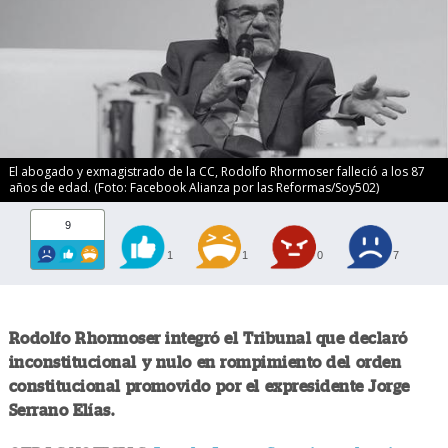
El abogado y exmagistrado de la CC, Rodolfo Rhormoser falleció a los 87
años de edad. (Foto: Facebook Alianza por las Reformas/Soy502)
9
1
1
0
7
Rodolfo Rhormoser integró el Tribunal que declaró
inconstitucional y nulo en rompimiento del orden
constitucional promovido por el expresidente Jorge
Serrano Elías.