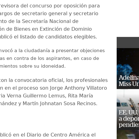
revisora del concurso por oposición para
argos de secretario general y secretario
nto de la Secretaría Nacional de
ón de Bienes en Extinción de Dominio
licó el listado de candidatos elegibles.
vocó a la ciudadanía a presentar objeciones
 en contra de los aspirantes, en caso de
amientos sobre su idoneidad.
Adelina
n la convocatoria oficial, los profesionales
Miss U
n en el proceso son Jorge Anthony Villatoro
ria Verna Guillermo Lemus, Rita María
nández y Martín Johnatan Sosa Recinos.
EE. UU.
a depo
pendie
blicó en el Diario de Centro América el