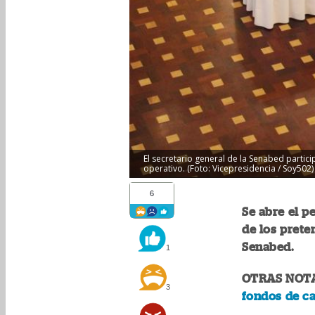
El secretario general de la Senabed partic
operativo. (Foto: Vicepresidencia / Soy502)
6
Se abre el p
de los preten
Senabed.
1
OTRAS NOTA
3
fondos de ca