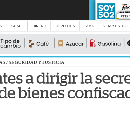
VERS
S
GUATE
DINERO
DEPORTES
FAMA
VIDA Y ESTILO
AS
/
SEGURIDAD Y JUSTICIA
es a dirigir la secr
de bienes confisca