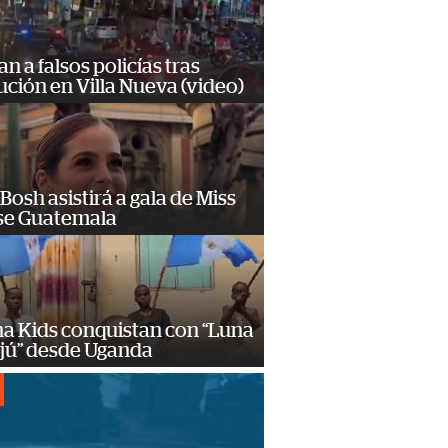
n a falsos policías tras
ción en Villa Nueva (video)
Bosh asistirá a gala de Miss
se Guatemala
a Kids conquistan con “Luna
ajú” desde Uganda