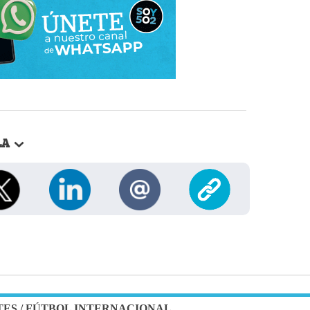
LA
TES
/
FÚTBOL INTERNACIONAL