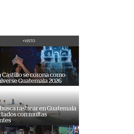
+VISTO
 Castillo se corona como
niverse Guatemala 2026
 busca rastrear en Guatemala
rtados con multas
ntes