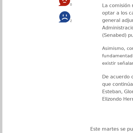
0
La comisión 
optar a los c
general adju
2
Administraci
(Senabed) pub
Asimismo, con
fundamentadas
existir señal
De acuerdo co
que continúa
Esteban, Glo
Elizondo Her
Este martes se pu