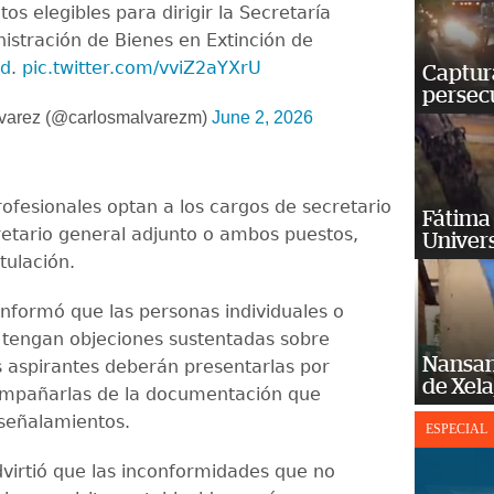
tos elegibles para dirigir la Secretaría
istración de Bienes en Extinción de
d
.
pic.twitter.com/vviZ2aYXrU
Captura
persecu
varez (@carlosmalvarezm)
June 2, 2026
rofesionales optan a los cargos de secretario
Fátima 
retario general adjunto o ambos puestos,
Univer
tulación.
informó que las personas individuales o
e tengan objeciones sustentadas sobre
Nansan
s aspirantes deberán presentarlas por
de Xel
ompañarlas de la documentación que
 señalamientos.
ESPECIAL
virtió que las inconformidades que no