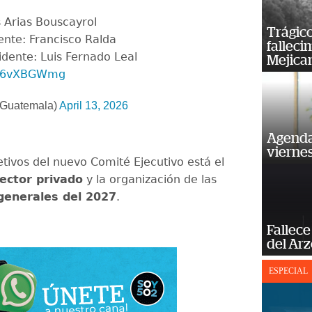
s Arias Bouscayrol
Trágico
ente: Francisco Ralda
falleci
dente: Luis Fernado Leal
Mejica
/gx6vXBGWmg
Guatemala)
April 13, 2026
Agenda
vierne
etivos del nuevo Comité Ejecutivo está el
ector privado
y la organización de las
generales del 2027
.
Fallece
del Ar
ESPECIAL