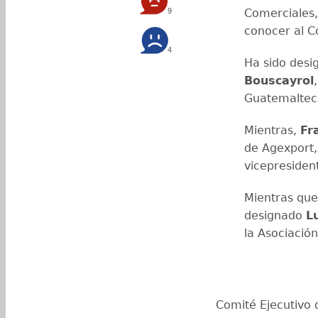
9
Comerciales, 
conocer al C
4
Ha sido des
Bouscayrol
Guatemalteca
Mientras,
Fr
de Agexport,
vicepresident
Mientras que
designado
L
la Asociació
Comité Ejecutivo