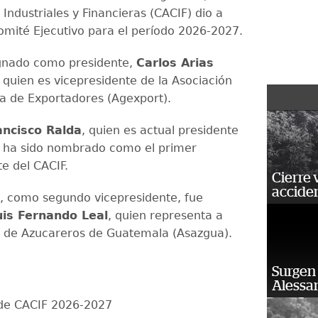
Industriales y Financieras (CACIF) dio a
omité Ejecutivo para el período 2026-2027.
ignado como presidente,
Carlos Arias
, quien es vicepresidente de la Asociación
 de Exportadores (Agexport).
ancisco Ralda
, quien es actual presidente
 ha sido nombrado como el primer
e del CACIF.
Cierre 
acciden
, como segundo vicepresidente, fue
uis Fernando Leal
, quien representa a
n de Azucareros de Guatemala (Asazgua).
Surgen 
Alessan
 de CACIF 2026-2027