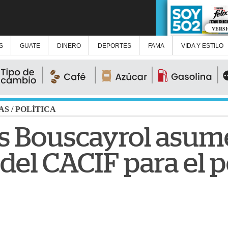
VERS
S
GUATE
DINERO
DEPORTES
FAMA
VIDA Y ESTILO
AS
/
POLÍTICA
as Bouscayrol asu
 del CACIF para el 