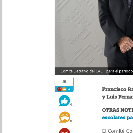
Comité Ejecutivo del CACIF para el periodo
25
Francisco R
y Luis Fern
4
OTRAS NOTI
escolares p
8
El Comité Co