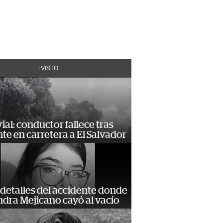
+VISTO
vial: conductor fallece tras
te en carretera a El Salvador
detalles del accidente donde
dra Mejicano cayó al vacío