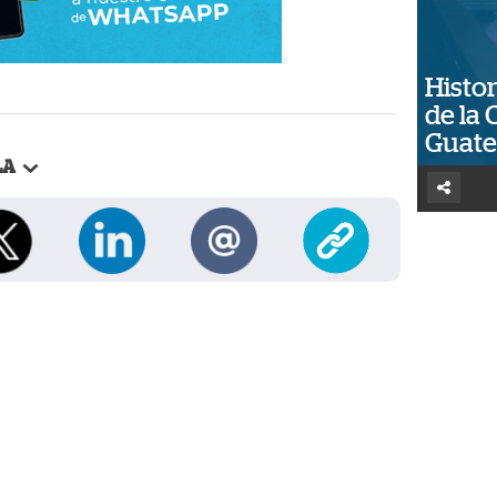
Histor
de la 
Guat
LA