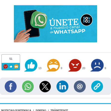
51
13
9
20
9
NOTICIAS GUATEMALA
/
DINERO
/
TRÁMITESGT