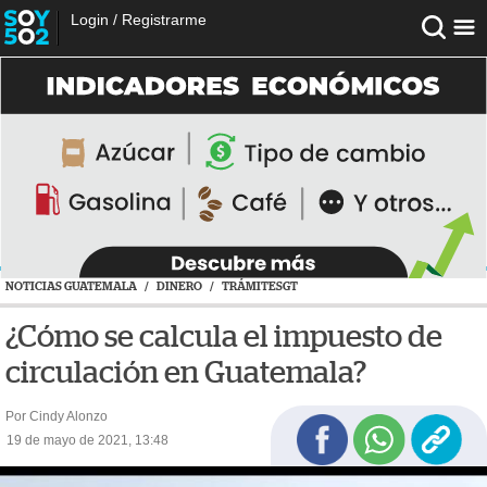
Login
/
Registrarme
NOTICIAS GUATEMALA
/
DINERO
/
TRÁMITESGT
¿Cómo se calcula el impuesto de
circulación en Guatemala?
Por Cindy Alonzo
19 de mayo de 2021, 13:48