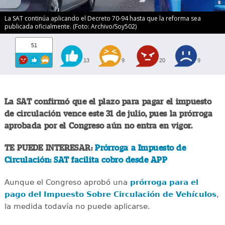
La SAT continúa aplicando el Decreto 70-94 hasta que la reforma sea
publicada oficialmente. (Foto: Archivo/Soy502)
51
13
9
20
9
La SAT confirmó que el plazo para pagar el impuesto
de circulación vence este 31 de julio, pues la prórroga
aprobada por el Congreso aún no entra en vigor.
TE PUEDE INTERESAR:
Prórroga a Impuesto de
Circulación: SAT facilita cobro desde APP
Aunque el Congreso aprobó una
prórroga para el
pago del Impuesto Sobre Circulación de Vehículos
,
la medida todavía no puede aplicarse.