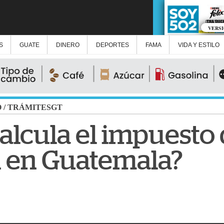
VERS
S
GUATE
DINERO
DEPORTES
FAMA
VIDA Y ESTILO
O
/
TRÁMITESGT
alcula el impuesto
n en Guatemala?