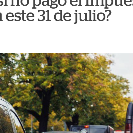
si no pago el Impue
 este 31 de julio?