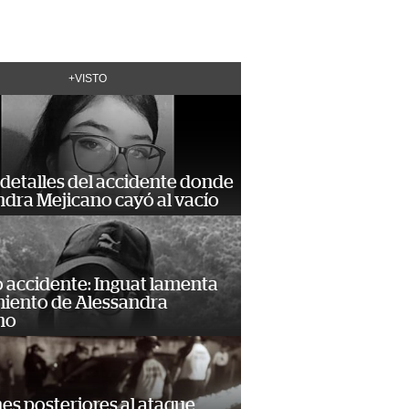
+VISTO
detalles del accidente donde
dra Mejicano cayó al vacío
 accidente: Inguat lamenta
miento de Alessandra
no
s posteriores al ataque