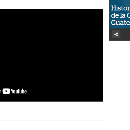
Histor
de la 
Guat