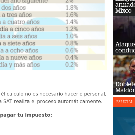
armado
Mixco
Ataque
conduct
Doblet
Maldon
él calculo no es necesario hacerlo personal,
 la SAT realiza el proceso automáticamente.
ESPECIAL
 pagar tu impuesto: