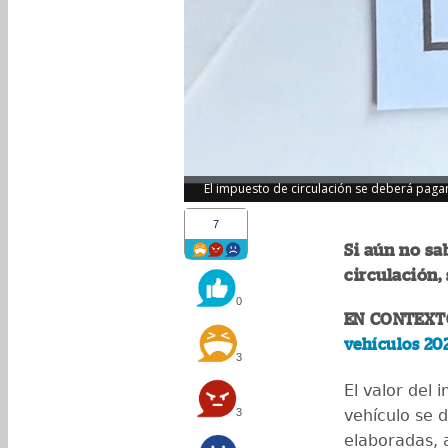
El impuesto de circulación se deberá pagar
7
Si aún no s
circulación,
0
EN CONTEXT
vehículos 20
3
El valor del
3
vehículo se 
elaboradas, 