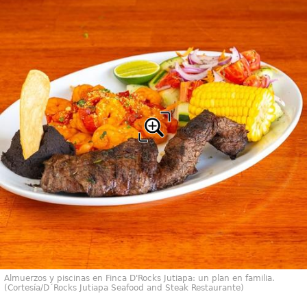
Almuerzos y piscinas en Finca D'Rocks Jutiapa: un plan en familia.
(Cortesía/D´Rocks Jutiapa Seafood and Steak Restaurante)