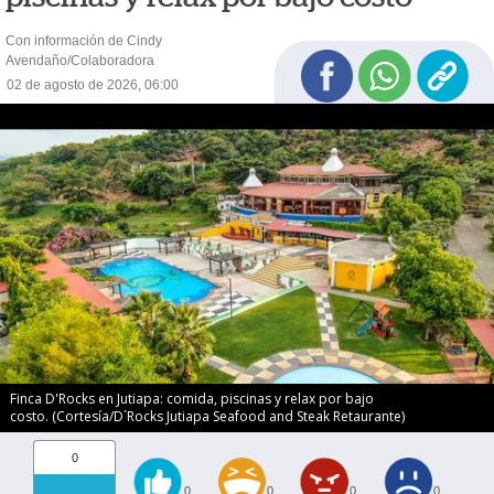
Con información de Cindy
Avendaño/Colaboradora
02 de agosto de 2026, 06:00
Finca D'Rocks en Jutiapa: comida, piscinas y relax por bajo
costo. (Cortesía/D´Rocks Jutiapa Seafood and Steak Retaurante)
0
0
0
0
0