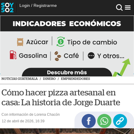
Login
/
Registrarme
NOTICIAS GUATEMALA
/
DINERO
/
EMPRENDEDORES
Cómo hacer pizza artesanal en
casa: La historia de Jorge Duarte
Con información de Lorena Chacón
12 de abril de 2026, 16:39