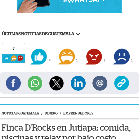
ÚLTIMAS NOTICIAS DE GUATEMALA
7
4
1
1
1
NOTICIAS GUATEMALA
/
DINERO
/
EMPRENDEDORES
Finca D'Rocks en Jutiapa: comida,
piscinas y relax por bajo costo