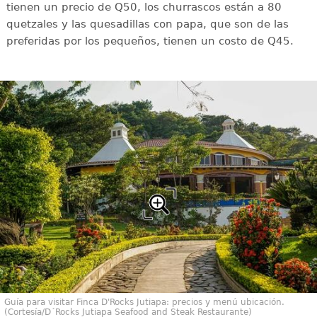
tienen un precio de Q50, los churrascos están a 80
quetzales y las quesadillas con papa, que son de las
preferidas por los pequeños, tienen un costo de Q45.
Guía para visitar Finca D'Rocks Jutiapa: precios y menú ubicación.
(Cortesía/D´Rocks Jutiapa Seafood and Steak Restaurante)