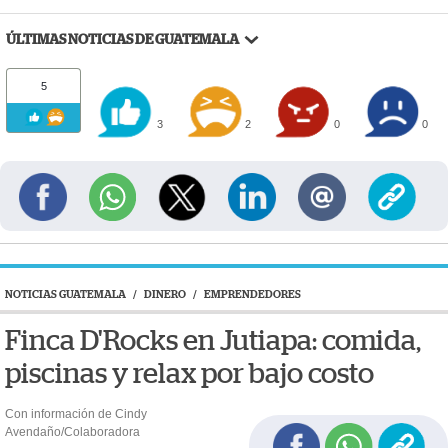
ÚLTIMAS NOTICIAS DE GUATEMALA
5
3
2
0
0
NOTICIAS GUATEMALA
/
DINERO
/
EMPRENDEDORES
Finca D'Rocks en Jutiapa: comida,
piscinas y relax por bajo costo
Con información de Cindy
Avendaño/Colaboradora