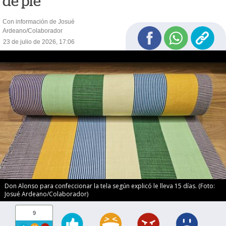
de pie
Con información de Josué
Ardeano/Colaborador
23 de julio de 2026, 17:06
Don Alonso para confeccionar la tela según explicó le lleva 15 días. (Foto:
Josué Ardeano/Colaborador)
9