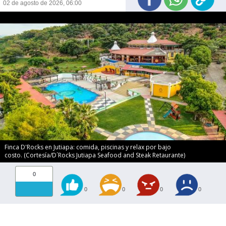
02 de agosto de 2026, 06:00
Finca D'Rocks en Jutiapa: comida, piscinas y relax por bajo
costo. (Cortesía/D´Rocks Jutiapa Seafood and Steak Retaurante)
0
0
0
0
0