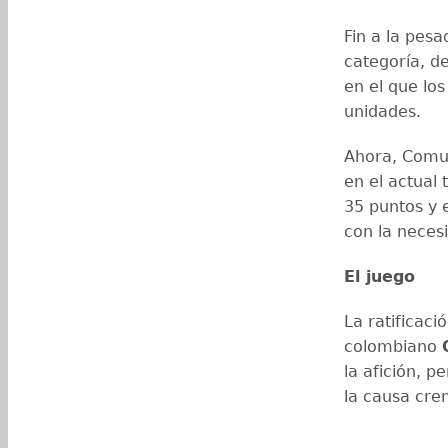
Fin a la pesa
categoría, d
en el que lo
unidades.
Ahora, Comun
en el actual 
35 puntos y e
con la neces
El juego
La ratificaci
colombiano
la afición, 
la causa cre