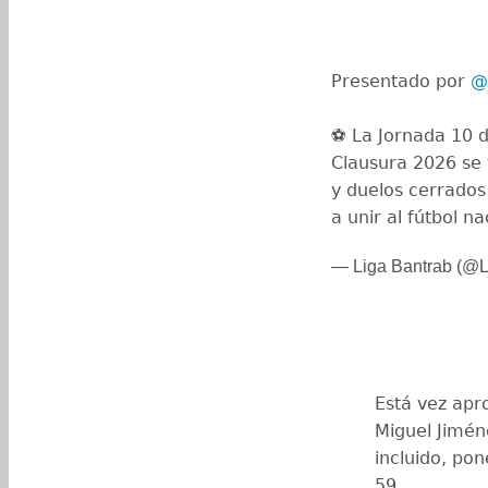
Presentado por
@
⚽ La Jornada 10 d
Clausura 2026 se 
y duelos cerrado
a unir al fútbol n
— Liga Bantrab (@L
Está vez apr
Miguel Jimén
incluido, pon
59.