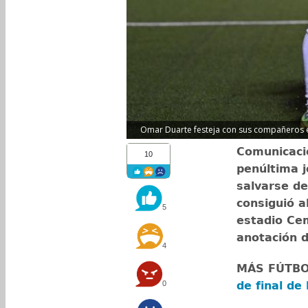
Omar Duarte festeja con sus compañeros el 
Comunicaci
10
penúltima 
salvarse de
consiguió a
5
estadio Cem
anotación 
4
MÁS FÚTB
0
de final de