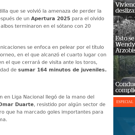
Vivien
desliz
dilla que se volvió la amenaza de perder la
espués de un
Apertura 2025
para el olvido
s albos terminaron en el sótano con 20
Esto se
Wendy 
icaciones se enfoca en pelear por el título
Arzobi
torneo, en el que alcanzó el cuarto lugar con
n el que cerrará de visita ante los toros,
idad de
sumar 164 minutos de juveniles.
Conduct
complic
ón en Liga Nacional llegó de la mano del
ESPECIAL
Omar Duarte
, resistido por algún sector de
pero que ha marcado goles importantes para
ma.