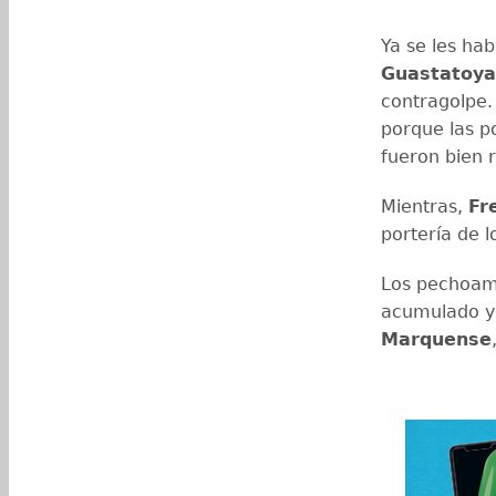
Ya se les hab
Guastatoya
contragolpe.
porque las p
fueron bien 
Mientras,
Fr
portería de l
Los pechoama
acumulado y 
Marquense