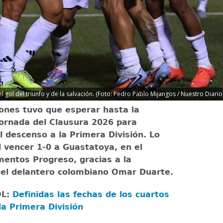
gol del triunfo y de la salvación. (Foto: Pedro Pablo Mijangos / Nuestro Diario
ones tuvo que esperar hasta la
jornada del Clausura 2026 para
l descenso a la Primera División. Lo
l vencer 1-0 a Guastatoya, en el
entos Progreso, gracias a la
del delantero colombiano Omar Duarte.
OL:
Definidas las fechas de los cuartos
 la Primera División