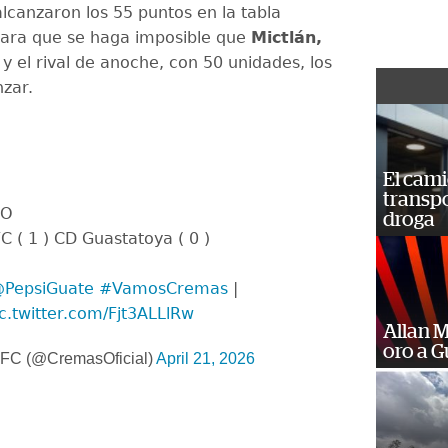
lcanzaron los 55 puntos en la tabla
ara que se haga imposible que
Mictlán,
y el rival de anoche, con 50 unidades, los
zar.
El cam
transp
DO
droga
 ( 1 ) CD Guastatoya ( 0 )
PepsiGuate
#VamosCremas
|
ic.twitter.com/Fjt3ALLlRw
Allan 
oro a 
FC (@CremasOficial)
April 21, 2026