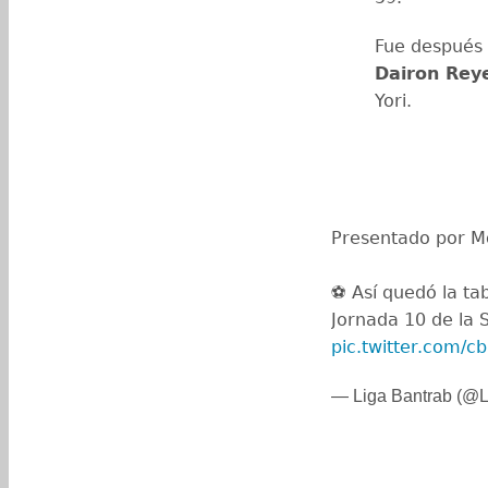
Fue después 
Dairon Rey
Yori.
Presentado por M
⚽ Así quedó la tab
Jornada 10 de la 
pic.twitter.com/
— Liga Bantrab (@L