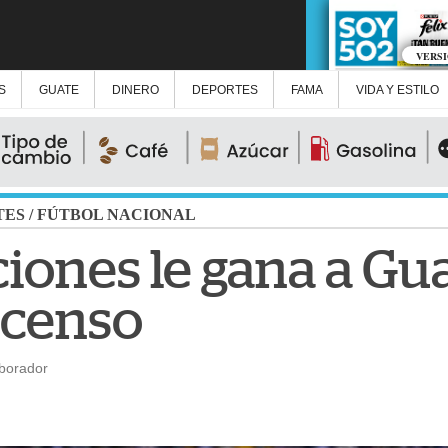
VERS
S
GUATE
DINERO
DEPORTES
FAMA
VIDA Y ESTILO
TES
/
FÚTBOL NACIONAL
ones le gana a Gua
scenso
aborador