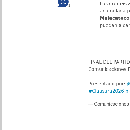
Los cremas a
1
acumulada p
Malacateco
puedan alcan
FINAL DEL PARTI
Comunicaciones FC
Presentado por:
@
#Clausura2026
p
— Comunicaciones 